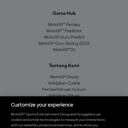
Game Hub
MotoGP™ Fantasy
MotoGP™ Predictor
MotoGP Guru Predict
MotoGP Guru Racing 25/26
MotoGP™26
Tentang Kami
MotoGP Group
Kebijakan Cookie
Pemberitahuan Hukum
Kebijakan Privasi
Kebijakan Pembelian
Customize your experience
MotoGP™ Sports Entertainment Group and its suppliers use
cookies and similar technologies to measure your interactions
with our websites, products and services, and to show you
Unduh Aplikasi Resmi MotoGP™