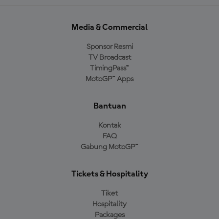
Media & Commercial
Sponsor Resmi
TV Broadcast
TimingPass™
MotoGP™ Apps
Bantuan
Kontak
FAQ
Gabung MotoGP™
Tickets & Hospitality
Tiket
Hospitality
Packages