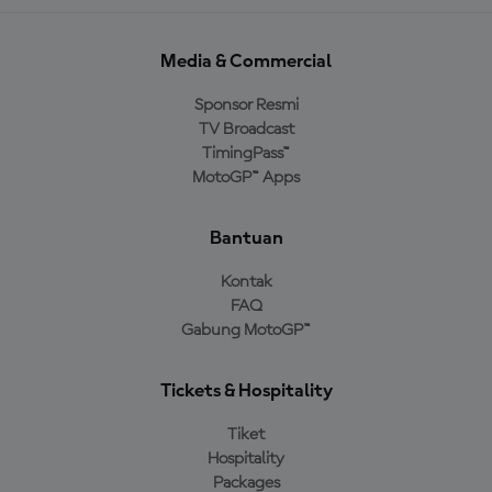
Media & Commercial
Sponsor Resmi
TV Broadcast
TimingPass™
MotoGP™ Apps
Bantuan
Kontak
FAQ
Gabung MotoGP™
Tickets & Hospitality
Tiket
Hospitality
Packages