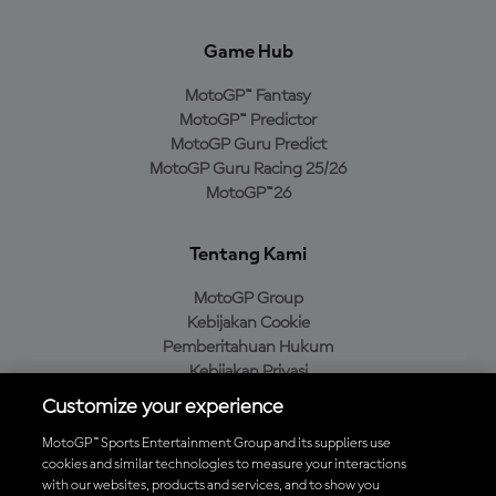
Game Hub
MotoGP™ Fantasy
MotoGP™ Predictor
MotoGP Guru Predict
MotoGP Guru Racing 25/26
MotoGP™26
Tentang Kami
MotoGP Group
Kebijakan Cookie
Pemberitahuan Hukum
Kebijakan Privasi
Kebijakan Pembelian
Customize your experience
MotoGP™ Sports Entertainment Group and its suppliers use
cookies and similar technologies to measure your interactions
with our websites, products and services, and to show you
Unduh Aplikasi Resmi MotoGP™