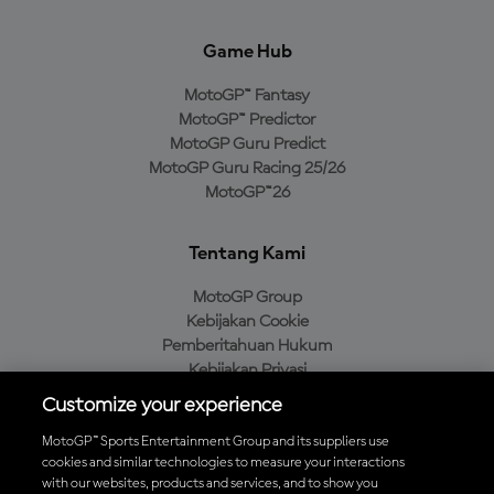
Game Hub
MotoGP™ Fantasy
MotoGP™ Predictor
MotoGP Guru Predict
MotoGP Guru Racing 25/26
MotoGP™26
Tentang Kami
MotoGP Group
Kebijakan Cookie
Pemberitahuan Hukum
Kebijakan Privasi
Kebijakan Pembelian
Customize your experience
MotoGP™ Sports Entertainment Group and its suppliers use
cookies and similar technologies to measure your interactions
with our websites, products and services, and to show you
Unduh Aplikasi Resmi MotoGP™