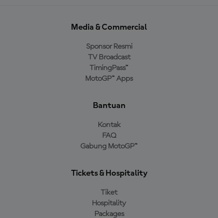
Media & Commercial
Sponsor Resmi
TV Broadcast
TimingPass™
MotoGP™ Apps
Bantuan
Kontak
FAQ
Gabung MotoGP™
Tickets & Hospitality
Tiket
Hospitality
Packages