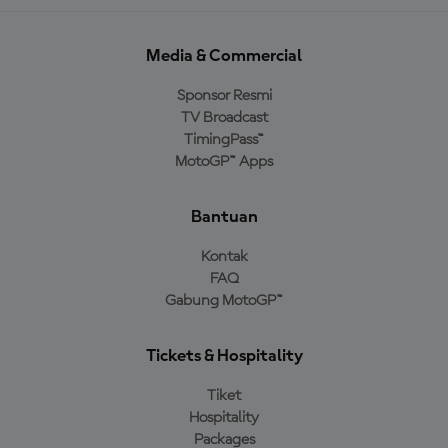
Media & Commercial
Sponsor Resmi
TV Broadcast
TimingPass™
MotoGP™ Apps
Bantuan
Kontak
FAQ
Gabung MotoGP™
Tickets & Hospitality
Tiket
Hospitality
Packages