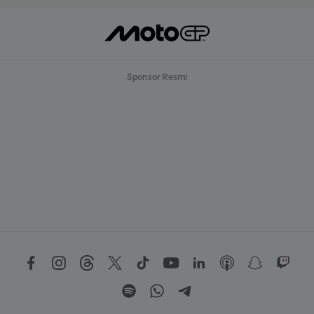
Sponsor Resmi