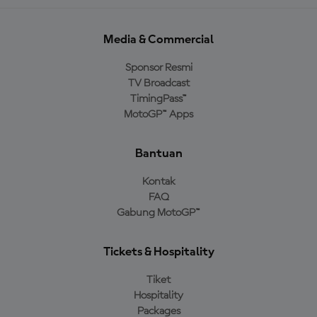
Media & Commercial
Sponsor Resmi
TV Broadcast
TimingPass™
MotoGP™ Apps
Bantuan
Kontak
FAQ
Gabung MotoGP™
Tickets & Hospitality
Tiket
Hospitality
Packages