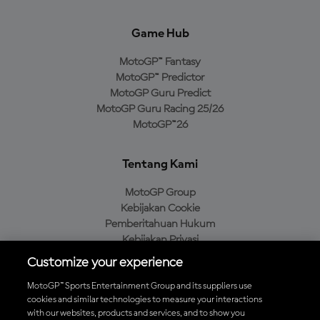
Game Hub
MotoGP™ Fantasy
MotoGP™ Predictor
MotoGP Guru Predict
MotoGP Guru Racing 25/26
MotoGP™26
Tentang Kami
MotoGP Group
Kebijakan Cookie
Pemberitahuan Hukum
Kebijakan Privasi
Kebijakan Pembelian
Customize your experience
MotoGP™ Sports Entertainment Group and its suppliers use
cookies and similar technologies to measure your interactions
with our websites, products and services, and to show you
Unduh Aplikasi Resmi MotoGP™