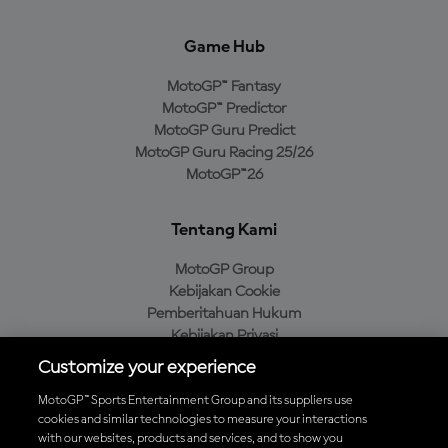
Game Hub
MotoGP™ Fantasy
MotoGP™ Predictor
MotoGP Guru Predict
MotoGP Guru Racing 25/26
MotoGP™26
Tentang Kami
MotoGP Group
Kebijakan Cookie
Pemberitahuan Hukum
Kebijakan Privasi
Kebijakan Pembelian
Customize your experience
MotoGP™ Sports Entertainment Group and its suppliers use
cookies and similar technologies to measure your interactions
with our websites, products and services, and to show you
Unduh Aplikasi Resmi MotoGP™