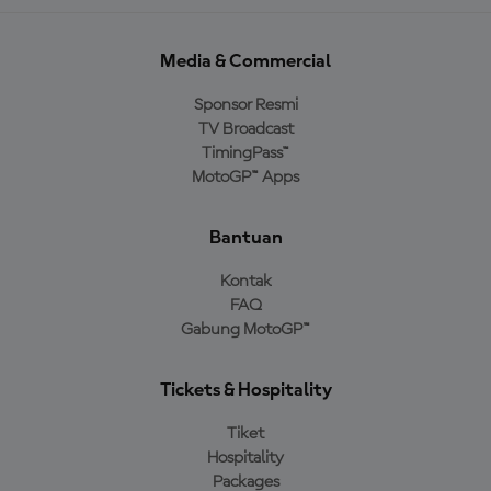
Media & Commercial
Sponsor Resmi
TV Broadcast
TimingPass™
MotoGP™ Apps
Bantuan
Kontak
FAQ
Gabung MotoGP™
Tickets & Hospitality
Tiket
Hospitality
Packages