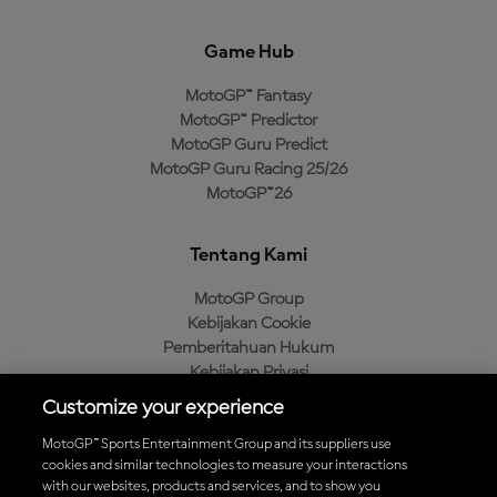
Game Hub
MotoGP™ Fantasy
MotoGP™ Predictor
MotoGP Guru Predict
MotoGP Guru Racing 25/26
MotoGP™26
Tentang Kami
MotoGP Group
Kebijakan Cookie
Pemberitahuan Hukum
Kebijakan Privasi
Kebijakan Pembelian
Customize your experience
MotoGP™ Sports Entertainment Group and its suppliers use
cookies and similar technologies to measure your interactions
with our websites, products and services, and to show you
Unduh Aplikasi Resmi MotoGP™