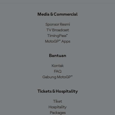
Media & Commercial
Sponsor Resmi
TV Broadcast
TimingPass™
MotoGP™ Apps
Bantuan
Kontak
FAQ
Gabung MotoGP™
Tickets & Hospitality
Tiket
Hospitality
Packages