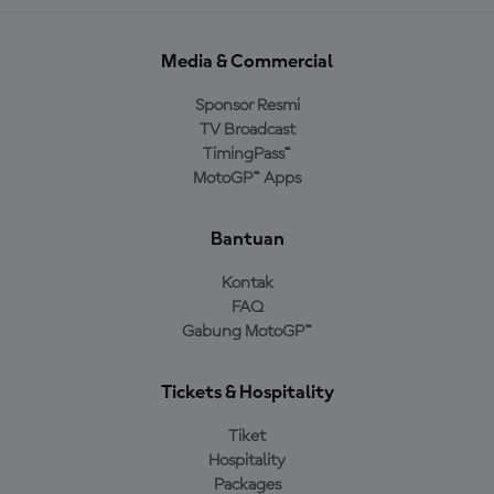
Media & Commercial
Sponsor Resmi
TV Broadcast
TimingPass™
MotoGP™ Apps
Bantuan
Kontak
FAQ
Gabung MotoGP™
Tickets & Hospitality
Tiket
Hospitality
Packages