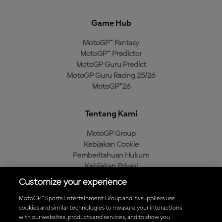
Game Hub
MotoGP™ Fantasy
MotoGP™ Predictor
MotoGP Guru Predict
MotoGP Guru Racing 25/26
MotoGP™26
Tentang Kami
MotoGP Group
Kebijakan Cookie
Pemberitahuan Hukum
Kebijakan Privasi
Kebijakan Pembelian
Customize your experience
MotoGP™ Sports Entertainment Group and its suppliers use
cookies and similar technologies to measure your interactions
with our websites, products and services, and to show you
Unduh Aplikasi Resmi MotoGP™