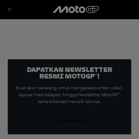
Dapatkan Newsletter
Resmi MotoGP™!
Buat akun sekarang untuk mengakses konten video,
laporan hasil balapan, hingga Newsletter MotoGP™
serta informasi menarik lainnya.
DAFTAR GRATIS