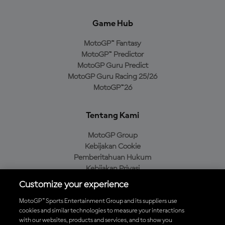
Game Hub
MotoGP™ Fantasy
MotoGP™ Predictor
MotoGP Guru Predict
MotoGP Guru Racing 25/26
MotoGP™26
Tentang Kami
MotoGP Group
Kebijakan Cookie
Pemberitahuan Hukum
Kebijakan Privasi
Kebijakan Pembelian
Customize your experience
MotoGP™ Sports Entertainment Group and its suppliers use
cookies and similar technologies to measure your interactions
with our websites, products and services, and to show you
Unduh Aplikasi Resmi MotoGP™