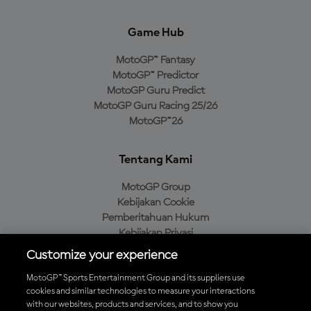
Game Hub
MotoGP™ Fantasy
MotoGP™ Predictor
MotoGP Guru Predict
MotoGP Guru Racing 25/26
MotoGP™26
Tentang Kami
MotoGP Group
Kebijakan Cookie
Pemberitahuan Hukum
Kebijakan Privasi
Kebijakan Pembelian
Customize your experience
MotoGP™ Sports Entertainment Group and its suppliers use
cookies and similar technologies to measure your interactions
with our websites, products and services, and to show you
Unduh Aplikasi Resmi MotoGP™