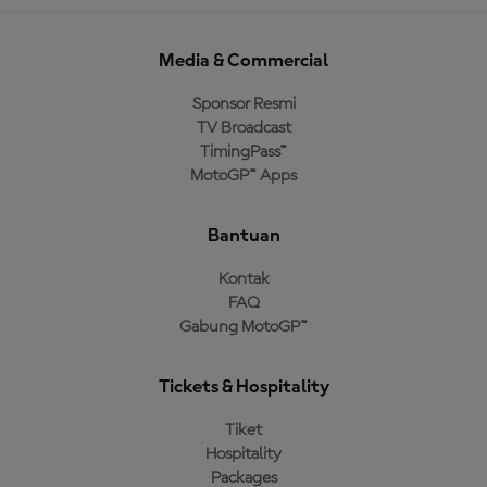
Media & Commercial
Sponsor Resmi
TV Broadcast
TimingPass™
MotoGP™ Apps
Bantuan
Kontak
FAQ
Gabung MotoGP™
Tickets & Hospitality
Tiket
Hospitality
Packages