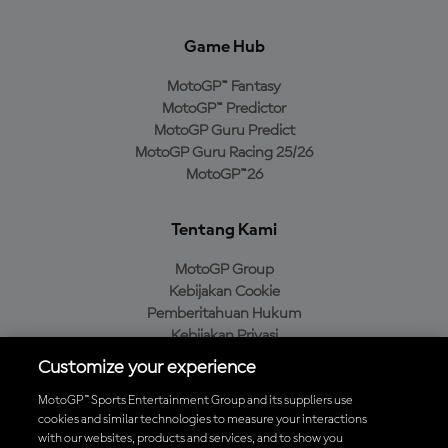
Game Hub
MotoGP™ Fantasy
MotoGP™ Predictor
MotoGP Guru Predict
MotoGP Guru Racing 25/26
MotoGP™26
Tentang Kami
MotoGP Group
Kebijakan Cookie
Pemberitahuan Hukum
Kebijakan Privasi
Kebijakan Pembelian
Customize your experience
MotoGP™ Sports Entertainment Group and its suppliers use
cookies and similar technologies to measure your interactions
with our websites, products and services, and to show you
Unduh Aplikasi Resmi MotoGP™