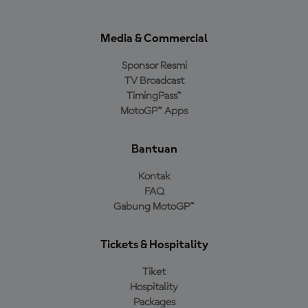
Media & Commercial
Sponsor Resmi
TV Broadcast
TimingPass™
MotoGP™ Apps
Bantuan
Kontak
FAQ
Gabung MotoGP™
Tickets & Hospitality
Tiket
Hospitality
Packages