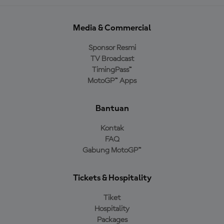
Media & Commercial
Sponsor Resmi
TV Broadcast
TimingPass™
MotoGP™ Apps
Bantuan
Kontak
FAQ
Gabung MotoGP™
Tickets & Hospitality
Tiket
Hospitality
Packages