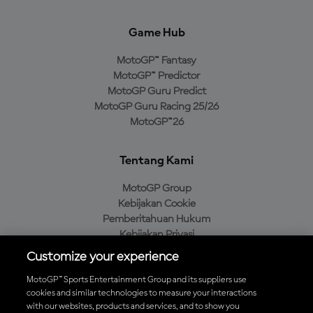
Game Hub
MotoGP™ Fantasy
MotoGP™ Predictor
MotoGP Guru Predict
MotoGP Guru Racing 25/26
MotoGP™26
Tentang Kami
MotoGP Group
Kebijakan Cookie
Pemberitahuan Hukum
Kebijakan Privasi
Kebijakan Pembelian
Customize your experience
MotoGP™ Sports Entertainment Group and its suppliers use
cookies and similar technologies to measure your interactions
with our websites, products and services, and to show you
Unduh Aplikasi Resmi MotoGP™