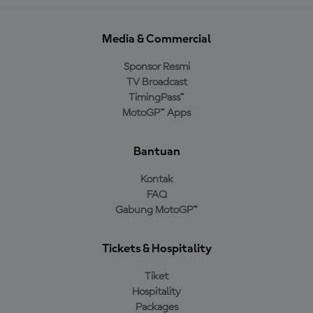
Media & Commercial
Sponsor Resmi
TV Broadcast
TimingPass™
MotoGP™ Apps
Bantuan
Kontak
FAQ
Gabung MotoGP™
Tickets & Hospitality
Tiket
Hospitality
Packages