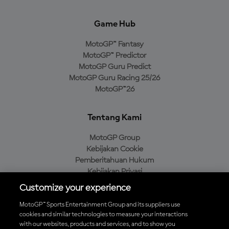
Game Hub
MotoGP™ Fantasy
MotoGP™ Predictor
MotoGP Guru Predict
MotoGP Guru Racing 25/26
MotoGP™26
Tentang Kami
MotoGP Group
Kebijakan Cookie
Pemberitahuan Hukum
Kebijakan Privasi
Kebijakan Pembelian
Customize your experience
MotoGP™ Sports Entertainment Group and its suppliers use
cookies and similar technologies to measure your interactions
with our websites, products and services, and to show you
Unduh Aplikasi Resmi MotoGP™