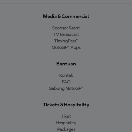
Media & Commercial
Sponsor Resmi
TV Broadcast
TimingPass™
MotoGP™ Apps
Bantuan
Kontak
FAQ
Gabung MotoGP™
Tickets & Hospitality
Tiket
Hospitality
Packages