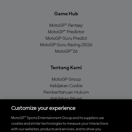
Game Hub
MotoGP™ Fantasy
MotoGP™ Predictor
MotoGP Guru Predict
MotoGP Guru Racing 25/26
MotoGP™26
Tentang Kami
MotoGP Group
Kebijakan Cookie
Pemberitahuan Hukum
Kebijakan Privasi
Kebijakan Pembelian
Customize your experience
MotoGP™ Sports Entertainment Group and its suppliers use
cookies and similar technologies to measure your interactions
with our websites, products and services, and to show you
Unduh Aplikasi Resmi MotoGP™