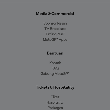
Media & Commercial
Sponsor Resmi
TV Broadcast
TimingPass™
MotoGP™ Apps
Bantuan
Kontak
FAQ
Gabung MotoGP™
Tickets & Hospitality
Tiket
Hospitality
Packages