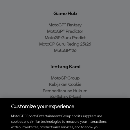
Game Hub
MotoGP™ Fantasy
MotoGP™ Predictor
MotoGP Guru Predict
MotoGP Guru Racing 25/26
MotoGP™26
Tentang Kami
MotoGP Group
Kebijakan Cookie
Pemberitahuan Hukum
Kebijakan Privasi
Kebijakan Pembelian
Customize your experience
MotoGP™ Sports Entertainment Group and its suppliers use
cookies and similar technologies to measure your interactions
with our websites, products and services, and to show you
Unduh Aplikasi Resmi MotoGP™