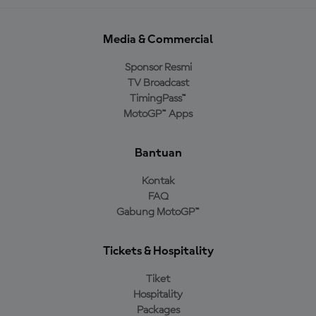
Media & Commercial
Sponsor Resmi
TV Broadcast
TimingPass™
MotoGP™ Apps
Bantuan
Kontak
FAQ
Gabung MotoGP™
Tickets & Hospitality
Tiket
Hospitality
Packages