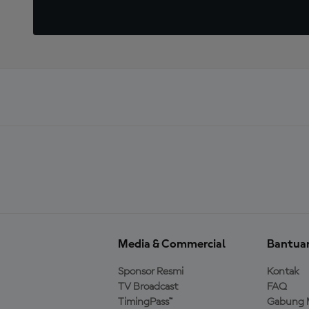
Media & Commercial
Bantua
Sponsor Resmi
Kontak
TV Broadcast
FAQ
TimingPass™
Gabung 