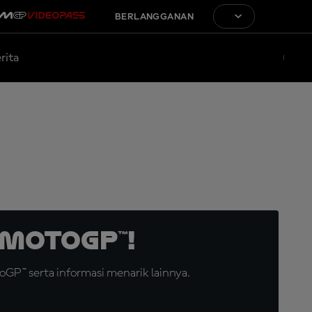
BERLANGGANAN
rita
MotoGP™!
GP™ serta informasi menarik lainnya.