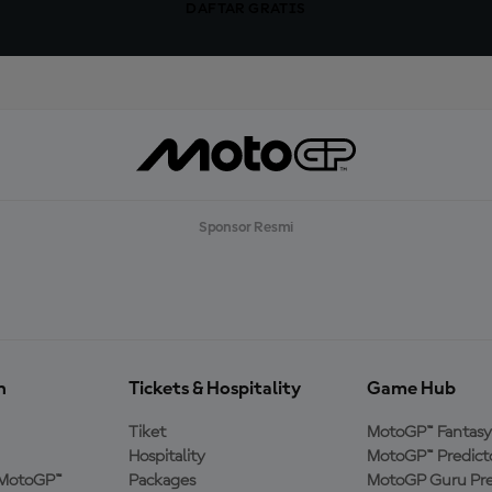
DAFTAR GRATIS
Sponsor Resmi
n
Tickets & Hospitality
Game Hub
Tiket
MotoGP™ Fantasy
Hospitality
MotoGP™ Predict
MotoGP™
Packages
MotoGP Guru Pre