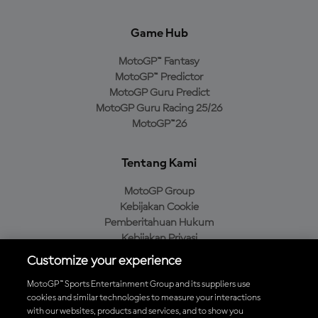
Game Hub
MotoGP™ Fantasy
MotoGP™ Predictor
MotoGP Guru Predict
MotoGP Guru Racing 25/26
MotoGP™26
Tentang Kami
MotoGP Group
Kebijakan Cookie
Pemberitahuan Hukum
Kebijakan Privasi
Kebijakan Pembelian
Customize your experience
MotoGP™ Sports Entertainment Group and its suppliers use
cookies and similar technologies to measure your interactions
with our websites, products and services, and to show you
Unduh Aplikasi Resmi MotoGP™