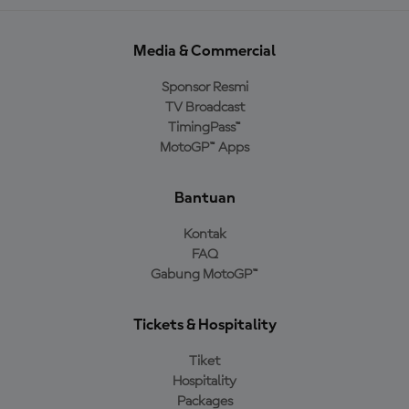
Media & Commercial
Sponsor Resmi
TV Broadcast
TimingPass™
MotoGP™ Apps
Bantuan
Kontak
FAQ
Gabung MotoGP™
Tickets & Hospitality
Tiket
Hospitality
Packages