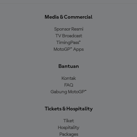
Media & Commercial
Sponsor Resmi
TV Broadcast
TimingPass™
MotoGP™ Apps
Bantuan
Kontak
FAQ
Gabung MotoGP™
Tickets & Hospitality
Tiket
Hospitality
Packages