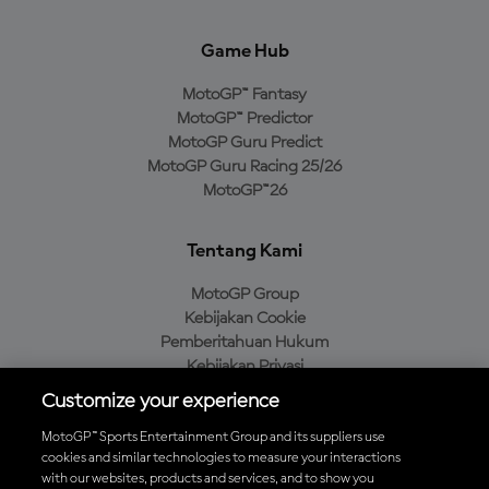
Game Hub
MotoGP™ Fantasy
MotoGP™ Predictor
MotoGP Guru Predict
MotoGP Guru Racing 25/26
MotoGP™26
Tentang Kami
MotoGP Group
Kebijakan Cookie
Pemberitahuan Hukum
Kebijakan Privasi
Kebijakan Pembelian
Customize your experience
MotoGP™ Sports Entertainment Group and its suppliers use
cookies and similar technologies to measure your interactions
with our websites, products and services, and to show you
Unduh Aplikasi Resmi MotoGP™