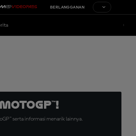
BERLANGGANAN
rita
MotoGP™!
GP™ serta informasi menarik lainnya.