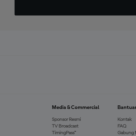
Media & Commercial
Bantua
Sponsor Resmi
Kontak
TV Broadcast
FAQ
TimingPass™
Gabung 