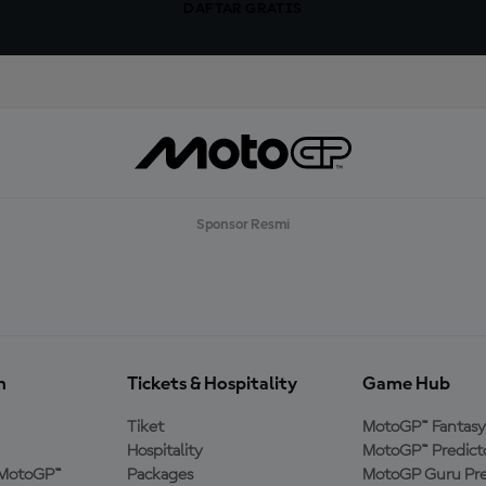
DAFTAR GRATIS
Sponsor Resmi
n
Tickets & Hospitality
Game Hub
Tiket
MotoGP™ Fantasy
Hospitality
MotoGP™ Predict
MotoGP™
Packages
MotoGP Guru Pre