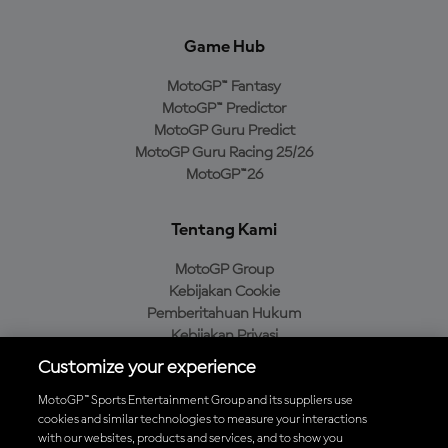
Game Hub
MotoGP™ Fantasy
MotoGP™ Predictor
MotoGP Guru Predict
MotoGP Guru Racing 25/26
MotoGP™26
Tentang Kami
MotoGP Group
Kebijakan Cookie
Pemberitahuan Hukum
Kebijakan Privasi
Kebijakan Pembelian
Customize your experience
MotoGP™ Sports Entertainment Group and its suppliers use
cookies and similar technologies to measure your interactions
with our websites, products and services, and to show you
Unduh Aplikasi Resmi MotoGP™