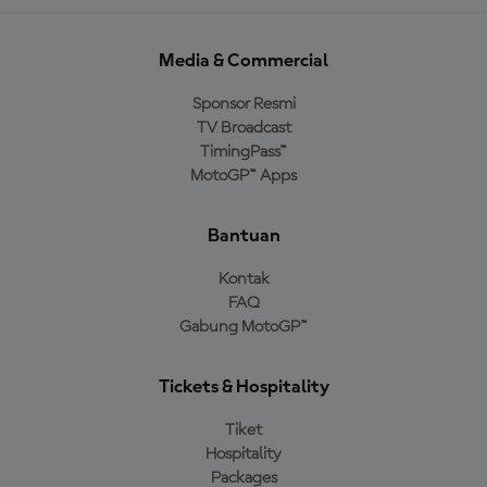
Media & Commercial
Sponsor Resmi
TV Broadcast
TimingPass™
MotoGP™ Apps
Bantuan
Kontak
FAQ
Gabung MotoGP™
Tickets & Hospitality
Tiket
Hospitality
Packages