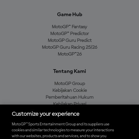
Game Hub
MotoGP™ Fantasy
MotoGP™ Predictor
MotoGP Guru Predict
MotoGP Guru Racing 25/26
MotoGP™26
Tentang Kami
MotoGP Group
Kebijakan Cookie
Pemberitahuan Hukum
Kebijakan Privasi
Kebijakan Pembelian
Customize your experience
MotoGP™ Sports Entertainment Group and its suppliers use
cookies and similar technologies to measure your interactions
with our websites, products and services, and to show you
Unduh Aplikasi Resmi MotoGP™