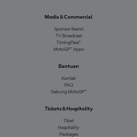
Media & Commercial
Sponsor Resmi
TV Broadcast
TimingPass™
MotoGP™ Apps
Bantuan
Kontak
FAQ
Gabung MotoGP™
Tickets & Hospitality
Tiket
Hospitality
Packages