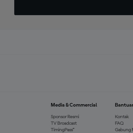
Media & Commercial
Bantua
Sponsor Resmi
Kontak
TV Broadcast
FAQ
TimingPass™
Gabung 