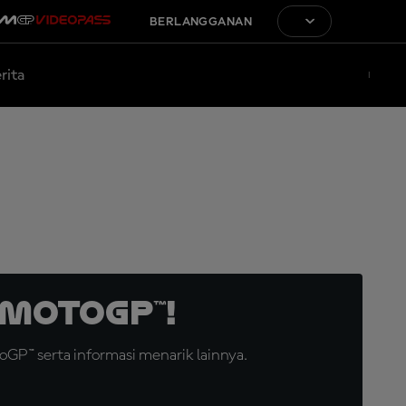
BERLANGGANAN
rita
MotoGP™!
GP™ serta informasi menarik lainnya.