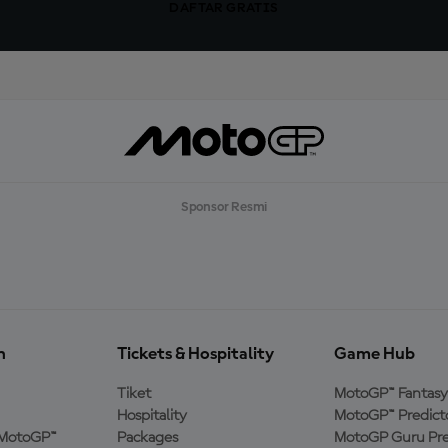
DAFTAR GRATIS
Sponsor Resmi
n
Tickets & Hospitality
Game Hub
Tiket
MotoGP™ Fantasy
Hospitality
MotoGP™ Predict
MotoGP™
Packages
MotoGP Guru Pre