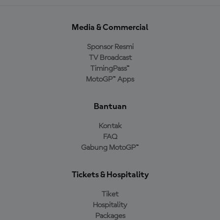
Media & Commercial
Sponsor Resmi
TV Broadcast
TimingPass™
MotoGP™ Apps
Bantuan
Kontak
FAQ
Gabung MotoGP™
Tickets & Hospitality
Tiket
Hospitality
Packages