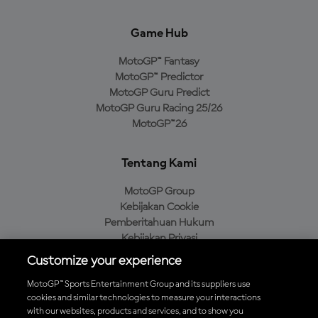
Game Hub
MotoGP™ Fantasy
MotoGP™ Predictor
MotoGP Guru Predict
MotoGP Guru Racing 25/26
MotoGP™26
Tentang Kami
MotoGP Group
Kebijakan Cookie
Pemberitahuan Hukum
Kebijakan Privasi
Kebijakan Pembelian
Customize your experience
MotoGP™ Sports Entertainment Group and its suppliers use
cookies and similar technologies to measure your interactions
with our websites, products and services, and to show you
Unduh Aplikasi Resmi MotoGP™