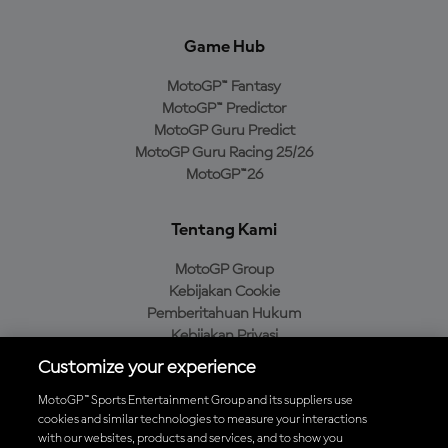
Game Hub
MotoGP™ Fantasy
MotoGP™ Predictor
MotoGP Guru Predict
MotoGP Guru Racing 25/26
MotoGP™26
Tentang Kami
MotoGP Group
Kebijakan Cookie
Pemberitahuan Hukum
Kebijakan Privasi
Kebijakan Pembelian
Customize your experience
MotoGP™ Sports Entertainment Group and its suppliers use
cookies and similar technologies to measure your interactions
with our websites, products and services, and to show you
Unduh Aplikasi Resmi MotoGP™