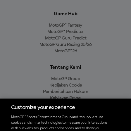
Game Hub
MotoGP™ Fantasy
MotoGP™ Predictor
MotoGP Guru Predict
MotoGP Guru Racing 25/26
MotoGP™26
Tentang Kami
MotoGP Group
Kebijakan Cookie
Pemberitahuan Hukum
Kebijakan Privasi
Kebijakan Pembelian
Customize your experience
MotoGP™ Sports Entertainment Group and its suppliers use
cookies and similar technologies to measure your interactions
with our websites, products and services, and to show you
Unduh Aplikasi Resmi MotoGP™