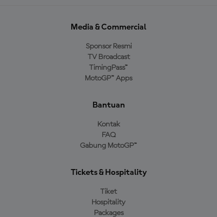
Media & Commercial
Sponsor Resmi
TV Broadcast
TimingPass™
MotoGP™ Apps
Bantuan
Kontak
FAQ
Gabung MotoGP™
Tickets & Hospitality
Tiket
Hospitality
Packages