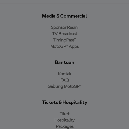
Media & Commercial
Sponsor Resmi
TV Broadcast
TimingPass™
MotoGP™ Apps
Bantuan
Kontak
FAQ
Gabung MotoGP™
Tickets & Hospitality
Tiket
Hospitality
Packages