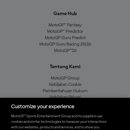
Game Hub
MotoGP™ Fantasy
MotoGP™ Predictor
MotoGP Guru Predict
MotoGP Guru Racing 25/26
MotoGP™26
Tentang Kami
MotoGP Group
Kebijakan Cookie
Pemberitahuan Hukum
Kebijakan Privasi
Kebijakan Pembelian
Customize your experience
MotoGP™ Sports Entertainment Group and its suppliers use
cookies and similar technologies to measure your interactions
with our websites, products and services, and to show you
Unduh Aplikasi Resmi MotoGP™