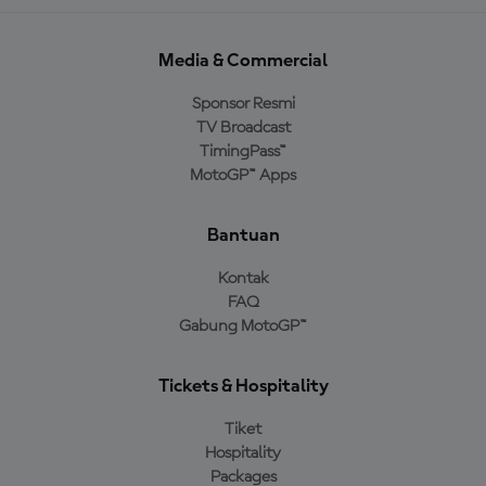
Media & Commercial
Sponsor Resmi
TV Broadcast
TimingPass™
MotoGP™ Apps
Bantuan
Kontak
FAQ
Gabung MotoGP™
Tickets & Hospitality
Tiket
Hospitality
Packages