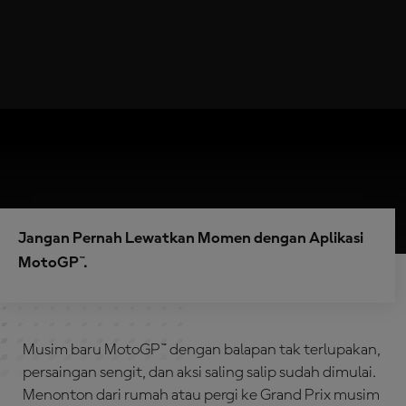
Jangan Pernah Lewatkan Momen dengan Aplikasi
MotoGP™.
Musim baru MotoGP™ dengan balapan tak terlupakan,
persaingan sengit, dan aksi saling salip sudah dimulai.
Menonton dari rumah atau pergi ke Grand Prix musim