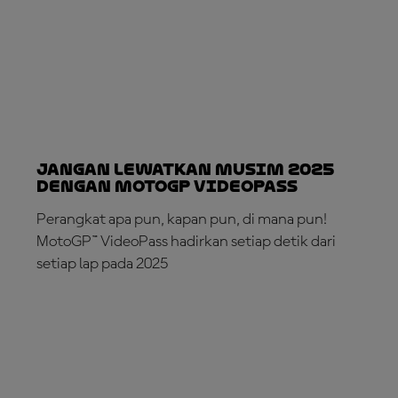
Jangan Lewatkan Musim 2025
dengan MotoGP VideoPass
Perangkat apa pun, kapan pun, di mana pun!
MotoGP™ VideoPass hadirkan setiap detik dari
setiap lap pada 2025
LANGGANAN SEKARANG!