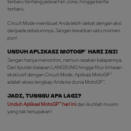
terbaru tentang jadwal Fan Zone, hingga berita
terbaru.
Circuit Mode membuat Anda lebih dekat dengan aksi
daripada sebelumnya. Jangan lewatkan satu momen
pun!
Unduh Aplikasi MotoGP™ Hari Ini!
Jangan hanya menonton, namun rasakan balapannya.
Dari liputan balapan LANGSUNG hingga fitur lintasan
eksklusif dengan Circuit Mode, Aplikasi MotoGP™
adalah akses lengkap Anda ke dunia MotoGP™.
Jadi, Tunggu Apa Lagi?
Unduh Aplikasi MotoGP™ hari ini
dan ikutilah musim
yang tak terlupakan!