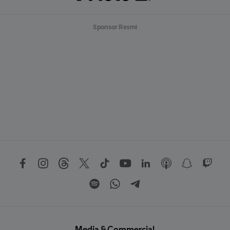
Sponsor Resmi
Media & Commercial