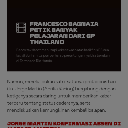
Francesco Bagnaia
Petik Banyak
Pelajaran dari GP
Thailand
Pecco tak dapat menutupi kekecewaan atas hasil finis P3 dua
kali di Buriram. Ia pun berharap peruntungannya bisa berubah
di Termas de Rio Hondo.
Namun, mereka bukan satu-satunya protagonis hari
itu. Jorge Martin (Aprilia Racing) bergabung dengan
ketiganya secara daring untuk memberikan kabar
terbaru tentang status cederanya, serta
mendiskusikan kemungkinan kembali balapan.
JORGE MARTIN KONFIRMASI ABSEN DI