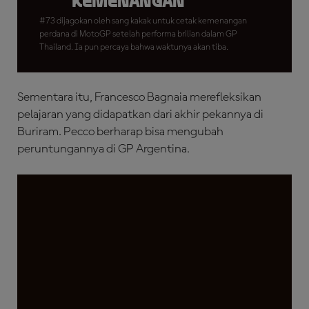
Kemenangan
#73 dijagokan oleh sang kakak untuk cetak kemenangan
perdana di MotoGP setelah performa brilian dalam GP
Thailand. Ia pun percaya bahwa waktunya akan tiba.
Sementara itu, Francesco Bagnaia merefleksikan
pelajaran yang didapatkan dari akhir pekannya di
Buriram. Pecco berharap bisa mengubah
peruntungannya di GP Argentina.