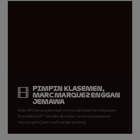
Pimpin Klasemen,
Marc Marquez Enggan
Jemawa
Rider #93 senang kembali memuncaki klasemen Kejuaraan
Dunia MotoGP™. Kendati demikian, ia menilai perjalanan
menuju gelar juara masih sangat panjang.