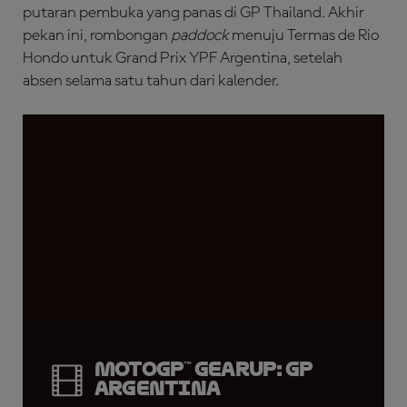
putaran pembuka yang panas di GP Thailand. Akhir
pekan ini, rombongan
paddock
menuju Termas de Rio
Hondo untuk Grand Prix YPF Argentina, setelah
absen selama satu tahun dari kalender.
MotoGP™ GearUP: GP
Argentina