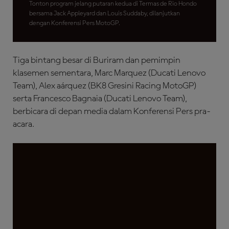
Tonton program jelang putaran kedua di Termas de Rio Hondo
bersama Jack Appleyard dan Louis Suddaby, dilanjutkan
dengan Konferensi Pers MotoGP.
Tiga bintang besar di Buriram dan pemimpin
klasemen sementara, Marc Marquez (Ducati Lenovo
Team), Alex aárquez (BK8 Gresini Racing MotoGP)
serta Francesco Bagnaia (Ducati Lenovo Team),
berbicara di depan media dalam Konferensi Pers pra-
acara.