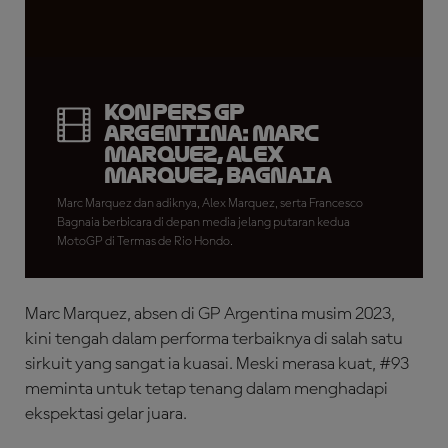
Konpers GP
Argentina: Marc
Marquez, Alex
Marquez, Bagnaia
Marc Marquez dan adiknya, Alex Marquez, serta Francesco
Bagnaia berbicara di depan media jelang putaran kedua
MotoGP di Termas de Rio Hondo.
Marc Marquez, absen di GP Argentina musim 2023,
kini tengah dalam performa terbaiknya di salah satu
sirkuit yang sangat ia kuasai. Meski merasa kuat, #93
meminta untuk tetap tenang dalam menghadapi
ekspektasi gelar juara.