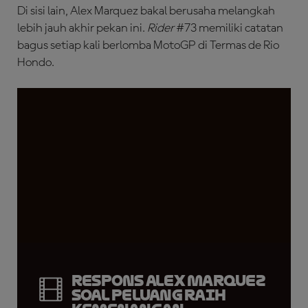
Di sisi lain, Alex Marquez bakal berusaha melangkah
lebih jauh akhir pekan ini.
Rider
#73 memiliki catatan
bagus setiap kali berlomba MotoGP di Termas de Rio
Hondo.
Respons Alex Marquez
soal Peluang Raih