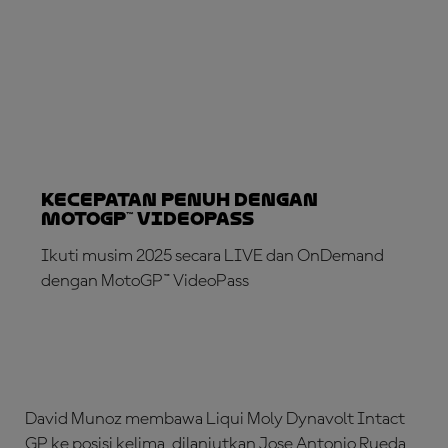
Kecepatan Penuh dengan
MotoGP™ VideoPass
Ikuti musim 2025 secara LIVE dan OnDemand
dengan MotoGP™ VideoPass
LANGGANAN SEKARANG!
David Munoz membawa Liqui Moly Dynavolt Intact
GP ke posisi kelima, dilanjutkan Jose Antonio Rueda