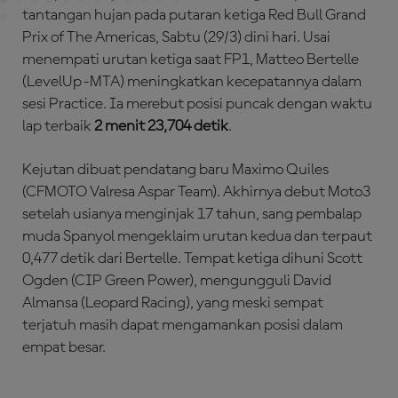
tantangan hujan pada putaran ketiga Red Bull Grand
Prix of The Americas, Sabtu (29/3) dini hari. Usai
menempati urutan ketiga saat FP1, Matteo Bertelle
(LevelUp-MTA) meningkatkan kecepatannya dalam
sesi Practice. Ia merebut posisi puncak dengan waktu
lap terbaik
2 menit 23,704 detik
.
Kejutan dibuat pendatang baru Maximo Quiles
(CFMOTO Valresa Aspar Team). Akhirnya debut Moto3
setelah usianya menginjak 17 tahun, sang pembalap
muda Spanyol mengeklaim urutan kedua dan terpaut
0,477 detik dari Bertelle. Tempat ketiga dihuni Scott
Ogden (CIP Green Power), mengungguli David
Almansa (Leopard Racing), yang meski sempat
terjatuh masih dapat mengamankan posisi dalam
empat besar.