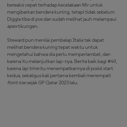
bereaksi cepat terhadap kecelakaan Mir untuk
mengibarkan bendera kuning, tetapi tidak sebelum
Diggia tiba di pos dan sudah melihat jauh melampaui
apex
tikungan.
Steward pun menilai pembalap Italia tak dapat
melihat bendera kuning tepat waktu untuk
mengetahui bahwa dia perlu memperlambat, dan
karena itu melanjutkan lap-nya. Berita baik bagi #49,
karena
lap time
itu menempatkannya di posisi start
kedua, sekaligus kali pertama kembali menempati
front row
sejak GP Qatar 2023 lalu.