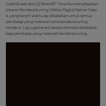
Castrol) saat sesi Q2 MotoGP™ Amerika menyebabkan
kibaran Bendera Kuning (
Yellow Flag
) di Sektor 3 dan
4, yang berarti waktu lap dibatalkan untuk semua
pembalap yang melewati zona bendera kuning
tersebut. Lap juga
berarti secara otomatis dibatalkan
bagi pembalap yang melewati bendera kuning.