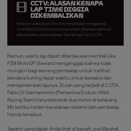
CCTV: Alasan Kenapa
Lap Time Diggia
Dikembalikan
Rekaman video Race Direction menjelaskan mengapa lap
time Fabio Di Giannantonio yang sempat dibatalkan akhirnya
dikembalikan usai kecelakaan Joan Mir saat Q2 di COTA.
Namun, waktu lap dapat diberlakukan kembali jika
FIM MotoGP Steward menganggap bahwa tidak
mungkin bagi seorang pembalap untuk melihat
bendera kuning tepat waktu untuk bereaksi dan
memperlambat lajunya. Itulah yang terjadi di COTA.
Fabio Di Giannantonio (Pertamina Enduro VR46
Racing Team) hanya berjarak dua motor di belakang
Mir ketika insiden kecelakaan dialami oleh pembalap
Honda tersebut.
Seperti yang dapat Anda lihat di bawah, pos Marshal