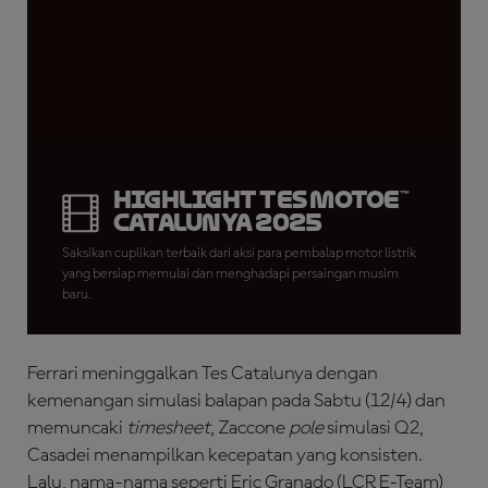
Highlight Tes MotoE™
Catalunya 2025
Saksikan cuplikan terbaik dari aksi para pembalap motor listrik
yang bersiap memulai dan menghadapi persaingan musim
baru.
Ferrari meninggalkan Tes Catalunya dengan
kemenangan simulasi balapan pada Sabtu (12/4) dan
memuncaki
timesheet
, Zaccone
pole
simulasi Q2,
Casadei menampilkan kecepatan yang konsisten.
Lalu, nama-nama seperti Eric Granado (LCR E-Team)