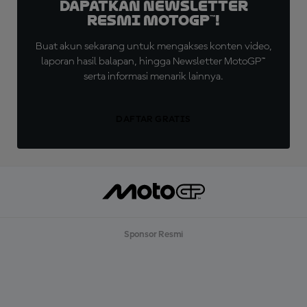
Dapatkan Newsletter
Resmi MotoGP™!
Buat akun sekarang untuk mengakses konten video,
laporan hasil balapan, hingga Newsletter MotoGP™
serta informasi menarik lainnya.
DAFTAR GRATIS
Sponsor Resmi