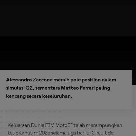
Alessandro Zaccone meraih pole position dalam
simulasi Q2, sementara Matteo Ferrari paling
kencang secara keseluruhan.
Kejuaraan Dunia FIM MotoE™ telah merampungkan
tes pramusim 2025 selama tiga hari di Circuit de