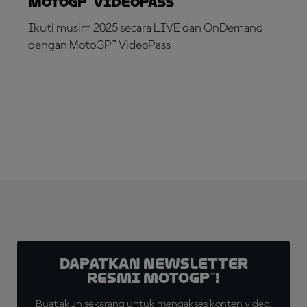
MotoGP™ VideoPass
Ikuti musim 2025 secara LIVE dan OnDemand
dengan MotoGP™ VideoPass
LANGGANAN SEKARANG!
Dapatkan Newsletter
Resmi MotoGP™!
Buat akun sekarang untuk mengakses konten video,