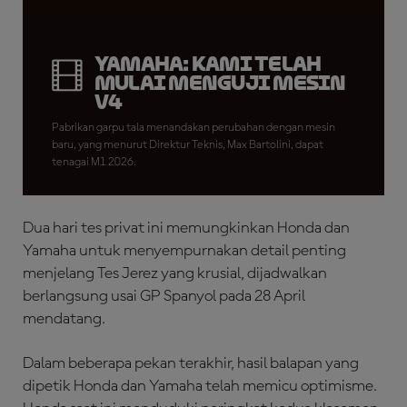
Yamaha: Kami Telah
Mulai Menguji Mesin
V4
Pabrikan garpu tala menandakan perubahan dengan mesin
baru, yang menurut Direktur Teknis, Max Bartolini, dapat
tenagai M1 2026.
Dua hari tes privat ini memungkinkan Honda dan
Yamaha untuk menyempurnakan detail penting
menjelang Tes Jerez yang krusial, dijadwalkan
berlangsung usai GP Spanyol pada 28 April
mendatang.
Dalam beberapa pekan terakhir, hasil balapan yang
dipetik Honda dan Yamaha telah memicu optimisme.