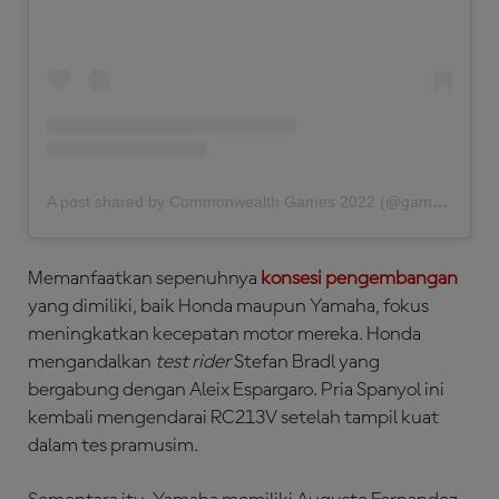
A post shared by Commonwealth Games 2022 (@gamescommonwealth)
Memanfaatkan sepenuhnya
konsesi pengembangan
yang dimiliki, baik Honda maupun Yamaha, fokus
meningkatkan kecepatan motor mereka. Honda
mengandalkan
test rider
Stefan Bradl yang
bergabung dengan Aleix Espargaro. Pria Spanyol ini
kembali mengendarai RC213V setelah tampil kuat
dalam tes pramusim.