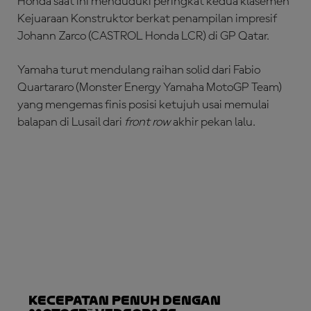
Honda saat ini menduduki peringkat kedua klasemen
Kejuaraan Konstruktor berkat penampilan impresif
Johann Zarco (CASTROL Honda LCR) di GP Qatar.
Yamaha turut mendulang raihan solid dari Fabio
Quartararo (Monster Energy Yamaha MotoGP Team)
yang mengemas finis posisi ketujuh usai memulai
balapan di Lusail dari
front row
akhir pekan lalu.
Kecepatan Penuh dengan