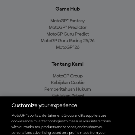
Game Hub
MotoGP™ Fantasy
MotoGP™ Predictor
MotoGP Guru Predict
MotoGP Guru Racing 25/26
MotoGP™26
Tentang Kami
MotoGP Group
Kebijakan Cookie
Pemberitahuan Hukum
Kebijakan Privasi
Kebijakan Pembelian
Customize your experience
MotoGP™ Sports Entertainment Group and its suppliers use
cookies and similar technologies to measure your interactions
with our websites, products and services, and to show you
Unduh Aplikasi Resmi MotoGP™
personalized advertising based on a profile made from your