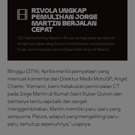
Rivola Ungkap
Pemulihan Jorge
Martin Berjalan
Cepat
CEO Aprilia Racing, Massimo Rivola, berbagi kabar gembira di
tengah persiapan sang Juara Dunia bertahan untuk pulang ke
Eropa, serta menjalani pemeriksaan lebih lanjut di Madrid.
Minggu (27/4), Aprilia merilis pernyataan yang
memuat komentar dari Direktur Medis MotoGP, Angel
Charte. "Kemarin, kami melakukan pemindaian CT
pada Jorge Martin di Rumah Sakit Ruber Quiron dan
beritanya tentu saja baik dan sangat
menggembirakan. Martin memiliki paru-paru yang
sempurna. Pleura, selaput yang mengelilingi paru-
paru, tertutup sepenuhnya,” ucapnya.