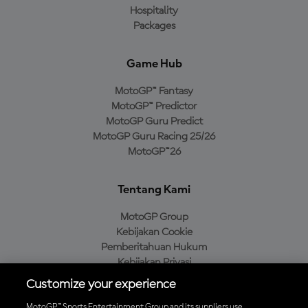
Hospitality
Packages
Game Hub
MotoGP™ Fantasy
MotoGP™ Predictor
MotoGP Guru Predict
MotoGP Guru Racing 25/26
MotoGP™26
Tentang Kami
MotoGP Group
Kebijakan Cookie
Pemberitahuan Hukum
Kebijakan Privasi
Kebijakan Pembelian
Customize your experience
MotoGP™ Sports Entertainment Group and its suppliers use