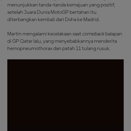
menunjukkan tanda-tanda kemajuan yang positif,
setelah Juara Dunia MotoGP bertahan itu
diterbangkan kembali dari Doha ke Madrid.
Martin mengalami kecelakaan saat
comeback
balapan
di GP Qatar lalu, yang menyebabkannya menderita
hemopneumothorax dan patah 11 tulang rusuk.