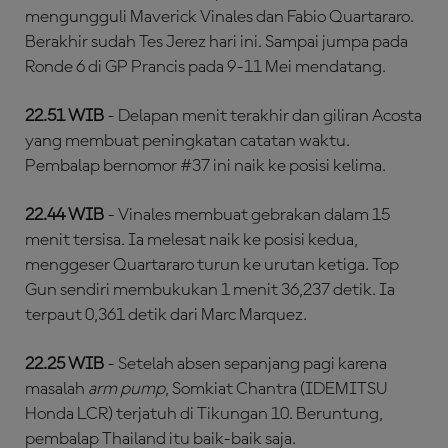
mengungguli Maverick Vinales dan Fabio Quartararo.
Berakhir sudah Tes Jerez hari ini. Sampai jumpa pada
Ronde 6 di GP Prancis pada 9-11 Mei mendatang.
22.51 WIB
- Delapan menit terakhir dan giliran Acosta
yang membuat peningkatan catatan waktu.
Pembalap bernomor #37 ini naik ke posisi kelima.
22.44 WIB
- Vinales membuat gebrakan dalam 15
menit tersisa. Ia melesat naik ke posisi kedua,
menggeser Quartararo turun ke urutan ketiga. Top
Gun sendiri membukukan 1 menit 36,237 detik. Ia
terpaut 0,361 detik dari Marc Marquez.
22.25 WIB
- Setelah absen sepanjang pagi karena
masalah
arm pump
, Somkiat Chantra (IDEMITSU
Honda LCR) terjatuh di Tikungan 10. Beruntung,
pembalap Thailand itu baik-baik saja.