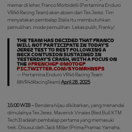
memar di leher, Franco Morbidelli (Pertamina Enduro
VR46 Racing Team) akan absen dari Tes Jerez. Tim
menyatakan pembalap Italia itu membutuhkan
pemulihan. mode pemulihan. Lekas pulih, Franky!
The team has decided that Franco
will not participate in today's
Jerez test to rest following a
neck contusion sustained in
yesterday's crash, with a focus on
the
#FrenchGP
@MotoGP
pic.twitter.com/5YomRHnSPS
— Pertamina Enduro VR46 Racing Team
(@VR46RacingTeam)
April 28, 2025
15:00 WIB -
Bendera hijau dikibarkan, yang menandai
dimulainya Tes Jerez. Maverick Vinales (Red Bull KTM
Tech3) adalah pembalap pertama yang memasuki
trek. Disusul oleh Jack Miller (Prima Pramac Yamaha,