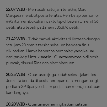
22:07 WIB
- Memasuki satu jam terakhir, Marc
Marquez merebut posisi teratas. Pembalap bernomor
#93 itu membukukan waktu lap di bawah 1 menit 36
detik, atau tepatnya 1 menit 35,876 detik.
21.42 WIB
- Tidak banyak aktivitas di lintasan dengan
satu jam 20 menit tersisa sebelum bendera finis
dikibarkan. Hanya beberapa pembalap yang keluar
dari
pit lane
. Untuk saat ini, Quartararo masih di posisi
puncak, disusul Rins dan Marc Marquez.
20.35 WIB
- Quartararo juga sudah selesai jalani Tes
Jerez. Ia berada di posisi terdepan dan mengantongi
podium GP Spanyol dalam perjalanan menuju balapan
kandangnya.
20.20 WIB
- Quartararo meningkatkan catatan