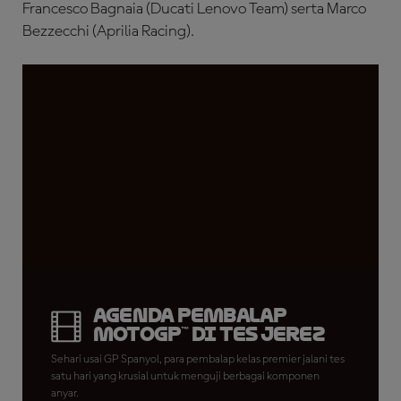
Francesco Bagnaia (Ducati Lenovo Team) serta Marco
Bezzecchi (Aprilia Racing).
Agenda Pembalap
MotoGP™ di Tes Jerez
Sehari usai GP Spanyol, para pembalap kelas premier jalani tes
satu hari yang krusial untuk menguji berbagai komponen
anyar.