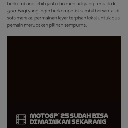
berkembang lebih jauh dan menjadi yang terbaik di
grid
. Bagi yang ingin berkompetisi sambil bersantai di
sofa mereka, permainan layar terpisah lokal untuk dua
pemain merupakan pilihan sempurna.
MotoGP™25 Sudah Bisa
Dimainkan Sekarang