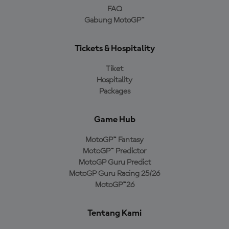
FAQ
Gabung MotoGP™
Tickets & Hospitality
Tiket
Hospitality
Packages
Game Hub
MotoGP™ Fantasy
MotoGP™ Predictor
MotoGP Guru Predict
MotoGP Guru Racing 25/26
MotoGP™26
Tentang Kami