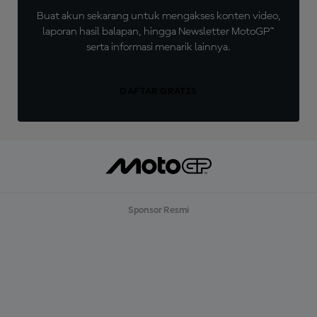
Buat akun sekarang untuk mengakses konten video,
laporan hasil balapan, hingga Newsletter MotoGP™
serta informasi menarik lainnya.
DAFTAR GRATIS
Sponsor Resmi