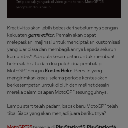
Intip apa saja yang ada di video game terbaru MotoGP™25
yang telah dirilis hari ini.
Kreativitas akan lebih bebas dari sebelumnya dengan
kekuatan
game editor
. Pemain akan dapat
melepaskan imajinasi untuk menciptakan kustomisasi
yang luar biasa dan membagikannya kepada seluruh
komunitas*. Ada pula kesempatan untuk membuat
helm salah satu dari dua puluh dua pembalap
MotoGP™ dengan
Kontes Helm
. Pemain yang
mengirimkan kreasi selama periode kontes akan
berkesempatan untuk dipilih dan melihat desain
mereka dalam balapan MotoGP™ sesungguhnya.
Lampu start telah padam, babak baru MotoGP™ telah
tiba. Siapa yang akan menjadi juara berikutnya?
MotoGP™25
tersedia di
PlayStation®5, PlayStation®4,