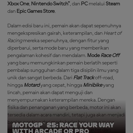
Xbox One
,
Nintendo Switch™
, dan
PC
melalui
Steam
dan
Epic Games Store
.
Dalam edisi baru ini, pemain akan dapat sepenuhnya
mengekspresikan gairah, keterampilan, dan
Heart of
Racing
mereka sepenuhnya, dengan fitur yang
diperbarui, serta mode baru yang memberikan
pengalaman kohesif dan mendalam.
Mode
Race Off
yang baru memungkinkan pemain berlatih seperti
pembalap sungguhan dalam tiga disiplin ilmu yang
unik dan sangat berbeda. Dari
Flat Track
off-road,
hingga
Motard
yang cepat, hingga
Minibike
yang
lincah, pemain akan dapat menguji dan
menyempurnakan keterampilan mereka. Dengan
fisika dan penanganan yang berbeda, motor ini akan
tersedia dalam acara mandiri, tetapi juga akan menjadi
bagian penting dari mode karier baru, yang mana
MotoGP™ 25: Race your way
pemain akan dapat meningkatkan karakter dan
with Arcade or Pro