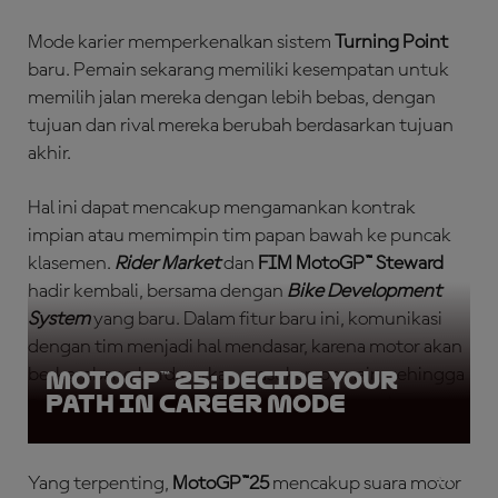
Mode karier memperkenalkan sistem
Turning Point
baru. Pemain sekarang memiliki kesempatan untuk
memilih jalan mereka dengan lebih bebas, dengan
tujuan dan rival mereka berubah berdasarkan tujuan
akhir.
Hal ini dapat mencakup mengamankan kontrak
impian atau memimpin tim papan bawah ke puncak
klasemen.
Rider Market
dan
FIM MotoGP™
Steward
hadir kembali, bersama dengan
Bike Development
System
yang baru. Dalam fitur baru ini, komunikasi
dengan tim menjadi hal mendasar, karena motor akan
berkembang berdasarkan masukan pemain, sehingga
MotoGP™ 25: Decide your
path in career mode
pengalaman virtual makin mendekati kenyataan.
Yang terpenting,
MotoGP™25
mencakup suara motor