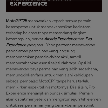
Experience
hubungan mereka dengan pemain lainnya.
MotoGP™25
menawarkan kepada semua pemain
kesempatan untuk mengekspresikan kecintaan
terhadap balapan tanpa memandang tingkat
keterampilan, berkat
Arcade Experience
dan
Pro
Experience
yang baru. Yang pertama menawarkan
pengalaman permainan yang langsung
membenamkan pemain dalam aksi, sambil
mempertahankan esensi sejati olahraga. Opsi ini
menawarkan gaya permainan yang lebih sederhana,
memungkinkan fans untuk menjalani kehidupan
sebagai pembalap MotoGP™ tanpa harus terlalu
memikirkan aspek teknis motornya. Di sisi lain, Pro
Experience menjanjikan puncak simulasi. Pemain
akan dapat menyetel dan mengatur sejumlah elemen
untuk sesi permainan yang benar-benar personal.