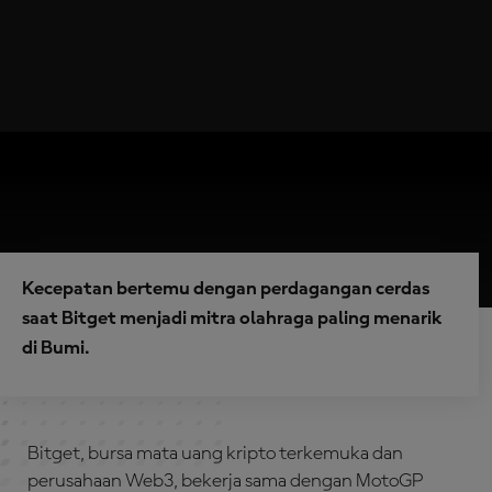
Kecepatan bertemu dengan perdagangan cerdas
saat Bitget menjadi mitra olahraga paling menarik
di Bumi.
Bitget, bursa mata uang kripto terkemuka dan
perusahaan Web3, bekerja sama dengan MotoGP