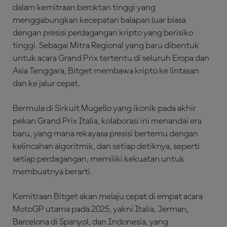
dalam kemitraan beroktan tinggi yang
menggabungkan kecepatan balapan luar biasa
dengan presisi perdagangan kripto yang berisiko
tinggi. Sebagai Mitra Regional yang baru dibentuk
untuk acara Grand Prix tertentu di seluruh Eropa dan
Asia Tenggara, Bitget membawa kripto ke lintasan
dan ke jalur cepat.
Bermula di Sirkuit Mugello yang ikonik pada akhir
pekan Grand Prix Italia, kolaborasi ini menandai era
baru, yang mana rekayasa presisi bertemu dengan
kelincahan algoritmik, dan setiap detiknya, seperti
setiap perdagangan, memiliki kekuatan untuk
membuatnya berarti.
Kemitraan Bitget akan melaju cepat di empat acara
MotoGP utama pada 2025, yakni Italia, Jerman,
Barcelona di Spanyol, dan Indonesia, yang