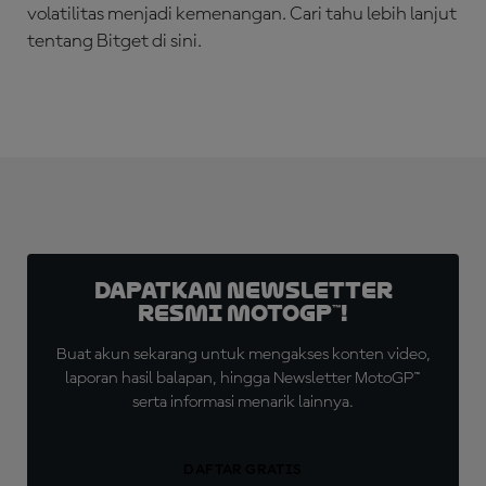
volatilitas menjadi kemenangan. Cari tahu lebih lanjut
tentang Bitget di sini.
Dapatkan Newsletter
Resmi MotoGP™!
Buat akun sekarang untuk mengakses konten video,
laporan hasil balapan, hingga Newsletter MotoGP™
serta informasi menarik lainnya.
DAFTAR GRATIS