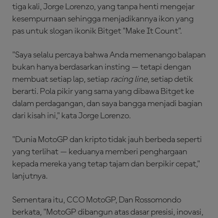
tiga kali, Jorge Lorenzo, yang tanpa henti mengejar
kesempurnaan sehingga menjadikannya ikon yang
pas untuk slogan ikonik Bitget "Make It Count".
"Saya selalu percaya bahwa Anda memenango balapan
bukan hanya berdasarkan insting — tetapi dengan
membuat setiap lap, setiap
racing line
, setiap detik
berarti. Pola pikir yang sama yang dibawa Bitget ke
dalam perdagangan, dan saya bangga menjadi bagian
dari kisah ini," kata Jorge Lorenzo.
"Dunia MotoGP dan kripto tidak jauh berbeda seperti
yang terlihat — keduanya memberi penghargaan
kepada mereka yang tetap tajam dan berpikir cepat,"
lanjutnya.
Sementara itu, CCO MotoGP, Dan Rossomondo
berkata, "MotoGP dibangun atas dasar presisi, inovasi,