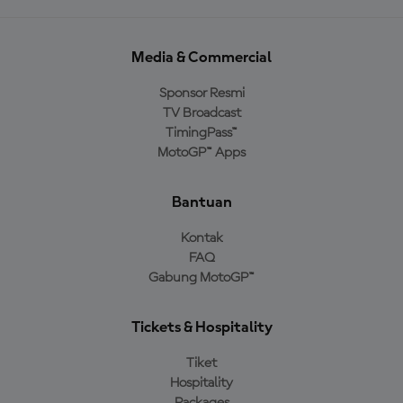
Media & Commercial
Sponsor Resmi
TV Broadcast
TimingPass™
MotoGP™ Apps
Bantuan
Kontak
FAQ
Gabung MotoGP™
Tickets & Hospitality
Tiket
Hospitality
Packages