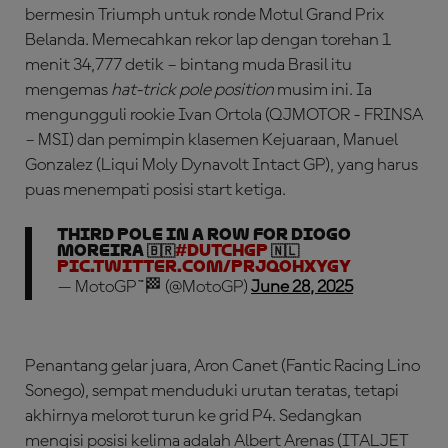
bermesin Triumph untuk ronde Motul Grand Prix
Belanda. Memecahkan rekor lap dengan torehan 1
menit 34,777 detik – bintang muda Brasil itu
mengemas
hat-trick pole position
musim ini. Ia
mengungguli rookie Ivan Ortola (QJMOTOR - FRINSA
– MSI) dan pemimpin klasemen Kejuaraan, Manuel
Gonzalez (Liqui Moly Dynavolt Intact GP), yang harus
puas menempati posisi start ketiga.
THIRD POLE IN A ROW FOR DIOGO
MOREIRA 🇧🇷
#DutchGP
🇳🇱
pic.twitter.com/pRJQOhxyGY
— MotoGP™🏁 (@MotoGP)
June 28, 2025
Penantang gelar juara, Aron Canet (Fantic Racing Lino
Sonego), sempat menduduki urutan teratas, tetapi
akhirnya melorot turun ke grid P4. Sedangkan
mengisi posisi kelima adalah Albert Arenas (ITALJET