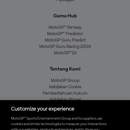
Game Hub
MotoGP™ Fantasy
MotoGP™ Predictor
MotoGP Guru Predict
MotoGP Guru Racing 25/26
MotoGP™26
Tentang Kami
MotoGP Group
Kebijakan Cookie
Pemberitahuan Hukum
Kebijakan Privasi
Kebijakan Pembelian
Customize your experience
MotoGP™ Sports Entertainment Group and its suppliers use
cookies and similar technologies to measure your interactions
with our websites, products and services, and to show you