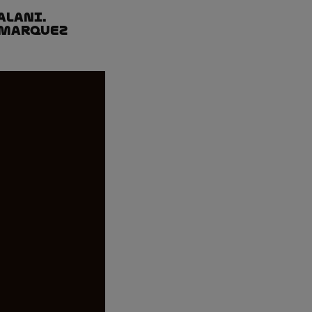
alani.
 Marquez