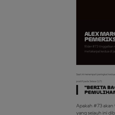
Alex Mar
Pemeriks
Rider #73 tinggalkan 
metakarpal kedua di jar
Saat ini menempati peringkat kedua
positif pada Selasa (1/7):
"Berita b
Pemulihan
Apakah #73 akan 
yang sejauh ini di