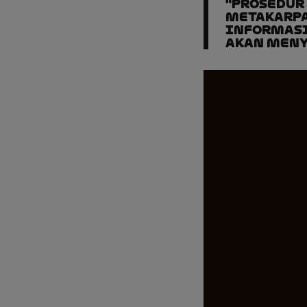
"Prosedur
metakarpa
Informasi
akan meny