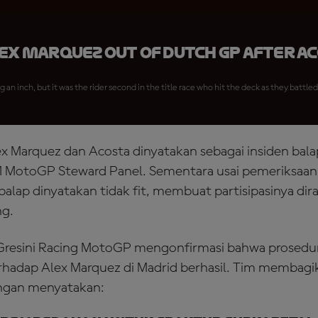
ex Marquez OUT of Dutch GP after A
g an inch, but it was the rider second in the title race who hit the deck as they battled
ex Marquez dan Acosta dinyatakan sebagai insiden bala
M MotoGP Steward Panel. Sementara usai pemeriksaan 
alap dinyatakan tidak fit, membuat partisipasinya dir
g.
8 Gresini Racing MotoGP mengonfirmasi bahwa prose
rhadap Alex Marquez di Madrid berhasil. Tim membag
gan menyatakan: