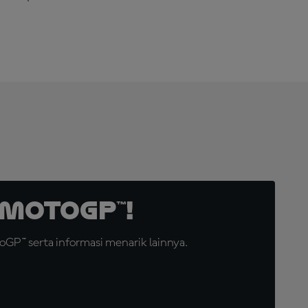
MotoGP™!
GP™ serta informasi menarik lainnya.