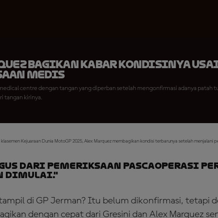
quez Bagikan Kabar Kondisinya Usa
aan Medis
medical centre dengan tangan yang diperban setelah mengonfirmasi adanya patah tu
i tangan kirinya.
 klasemen Kejuaraan Dunia MotoGP 2025, Alex Marquez membagikan kondisi terbarunya setelah menjalani p
agus dari pemeriksaan pascaoperasi pe
 dimulai."
tampil di GP Jerman? Itu belum dikonfirmasi, tetapi
bagikan dengan cepat dari Gresini dan Alex Marquez sen