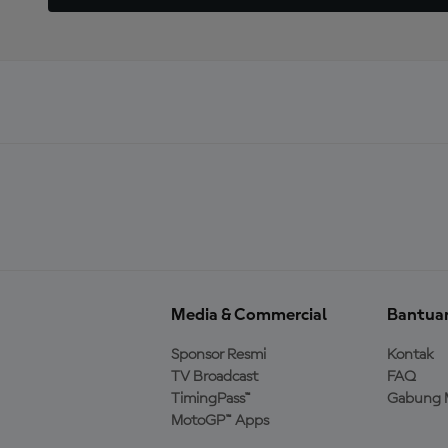
Media & Commercial
Bantua
Sponsor Resmi
Kontak
TV Broadcast
FAQ
TimingPass™
Gabung 
MotoGP™ Apps