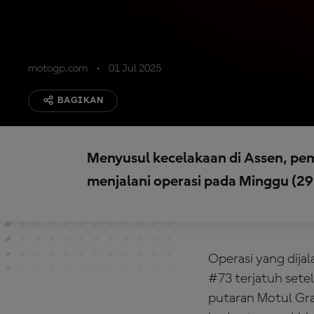
motogp.com
01 Jul 2025
BAGIKAN
Menyusul kecelakaan di Assen, pem
menjalani operasi pada Minggu (2
Operasi yang dija
#73 terjatuh sete
putaran Motul Gran