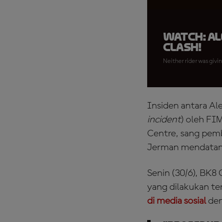
WATCH: Al
clash!
Neither rider was givin
Insiden antara Al
incident
) oleh FI
Centre, sang pemb
Jerman mendatan
Senin (30/6), BK
yang dilakukan te
di media sosial
den