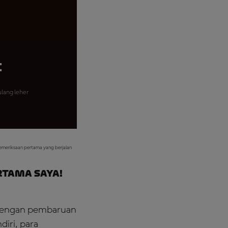
i
lang leher
emeriksaan pertama yang berjalan
rtama saya!
 dengan pembaruan
diri, para