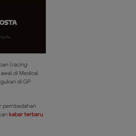
costa
 for P4
pan (
racing
awal di Medical
agukan di GP
dur pembedahan
ikan
kabar terbaru