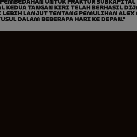
 pembedahan untuk fraktur subkapital
l kedua tangan kiri telah berhasil dij
 lebih lanjut tentang pemulihan Alex
usul dalam beberapa hari ke depan."