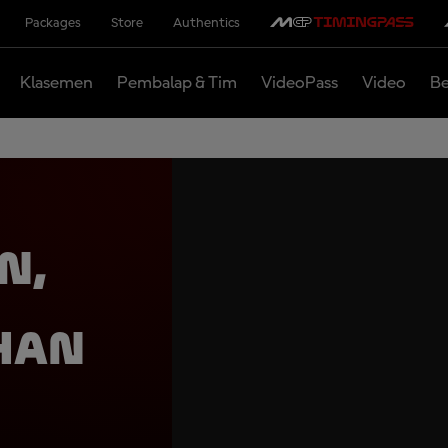
Packages
Store
Authentics
Klasemen
Pembalap & Tim
VideoPass
Video
Be
n,
han