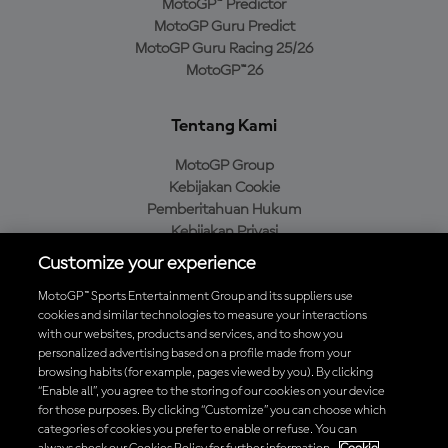
MotoGP™ Predictor
MotoGP Guru Predict
MotoGP Guru Racing 25/26
MotoGP™26
Tentang Kami
MotoGP Group
Kebijakan Cookie
Pemberitahuan Hukum
Kebijakan Privasi
Kebijakan Pembelian
Customize your experience
MotoGP™ Sports Entertainment Group and its suppliers use
cookies and similar technologies to measure your interactions
with our websites, products and services, and to show you
Unduh Aplikasi Resmi MotoGP™
personalized advertising based on a profile made from your
browsing habits (for example, pages viewed by you). By clicking
“Enable all”, you agree to the storing of our cookies on your device
for those purposes. By clicking “Customize” you can choose which
categories of cookies you prefer to enable or refuse. You can
© 2026 MotoGP Sports Entertainment Group. Seluruh hak cipta