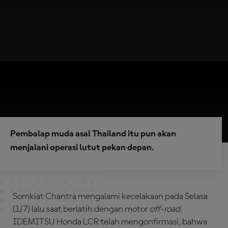
Pembalap muda asal Thailand itu pun akan
menjalani operasi lutut pekan depan.
Somkiat Chantra mengalami kecelakaan pada Selasa
(1/7) lalu saat berlatih dengan motor
off-road
.
IDEMITSU Honda LCR telah mengonfirmasi, bahwa