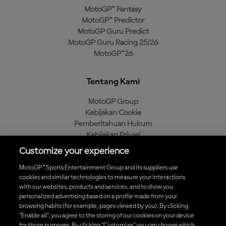
MotoGP™ Fantasy
MotoGP™ Predictor
MotoGP Guru Predict
MotoGP Guru Racing 25/26
MotoGP™26
Tentang Kami
MotoGP Group
Kebijakan Cookie
Pemberitahuan Hukum
Kebijakan Privasi
Kebijakan Pembelian
Customize your experience
MotoGP™ Sports Entertainment Group and its suppliers use
cookies and similar technologies to measure your interactions
with our websites, products and services, and to show you
Unduh Aplikasi Resmi MotoGP™
personalized advertising based on a profile made from your
browsing habits (for example, pages viewed by you). By clicking
“Enable all”, you agree to the storing of our cookies on your device
for those purposes. By clicking “Customize” you can choose which