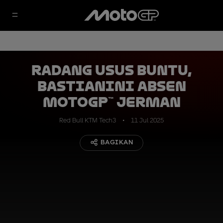
Radang Usus Buntu,
Bastianini Absen
MotoGP™ Jerman
Red Bull KTM Tech3
11 Jul 2025
BAGIKAN