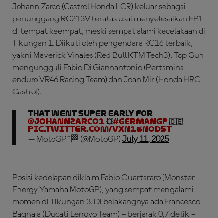
Johann Zarco (Castrol Honda LCR) keluar sebagai
penunggang RC213V teratas usai menyelesaikan FP1
di tempat keempat, meski sempat alami kecelakaan di
Tikungan 1. Diikuti oleh pengendara RC16 terbaik,
yakni Maverick Vinales (Red Bull KTM Tech3). Top Gun
mengungguli Fabio Di Giannantonio (Pertamina
enduro VR46 Racing Team) dan Joan Mir (Honda HRC
Castrol).
That went super early for
@JohannZarco1
💥
#GermanGP
🇩🇪
pic.twitter.com/Vxn16NOD5T
— MotoGP™🏁 (@MotoGP)
July 11, 2025
Posisi kedelapan diklaim Fabio Quartararo (Monster
Energy Yamaha MotoGP), yang sempat mengalami
momen di Tikungan 3. Di belakangnya ada Francesco
Bagnaia (Ducati Lenovo Team) – berjarak 0,7 detik –