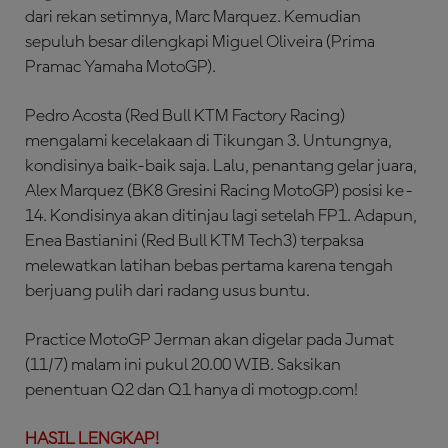
dari rekan setimnya, Marc Marquez. Kemudian
sepuluh besar dilengkapi Miguel Oliveira (Prima
Pramac Yamaha MotoGP).
Pedro Acosta (Red Bull KTM Factory Racing)
mengalami kecelakaan di Tikungan 3. Untungnya,
kondisinya baik-baik saja. Lalu, penantang gelar juara,
Alex Marquez (BK8 Gresini Racing MotoGP) posisi ke-
14. Kondisinya akan ditinjau lagi setelah FP1. Adapun,
Enea Bastianini (Red Bull KTM Tech3) terpaksa
melewatkan latihan bebas pertama karena tengah
berjuang pulih dari radang usus buntu.
Practice MotoGP Jerman akan digelar pada Jumat
(11/7) malam ini pukul 20.00 WIB. Saksikan
penentuan Q2 dan Q1 hanya di motogp.com!
HASIL LENGKAP!