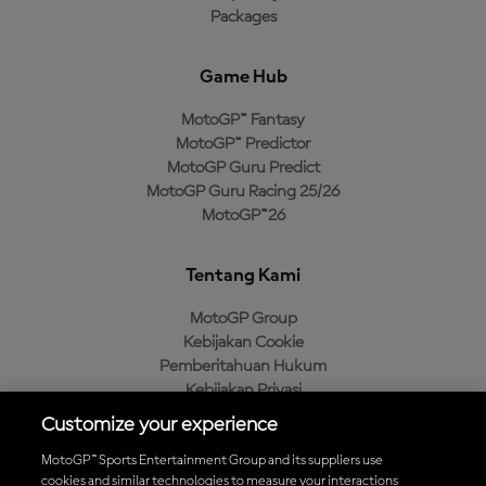
Packages
Game Hub
MotoGP™ Fantasy
MotoGP™ Predictor
MotoGP Guru Predict
MotoGP Guru Racing 25/26
MotoGP™26
Tentang Kami
MotoGP Group
Kebijakan Cookie
Pemberitahuan Hukum
Kebijakan Privasi
Kebijakan Pembelian
Customize your experience
MotoGP™ Sports Entertainment Group and its suppliers use
cookies and similar technologies to measure your interactions