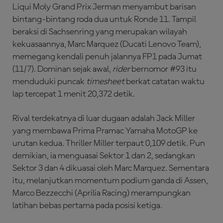
Liqui Moly Grand Prix Jerman menyambut barisan
bintang-bintang roda dua untuk Ronde 11. Tampil
beraksi di Sachsenring yang merupakan wilayah
kekuasaannya, Marc Marquez (Ducati Lenovo Team),
memegang kendali penuh jalannya FP1 pada Jumat
(11/7). Dominan sejak awal,
rider
bernomor #93 itu
menduduki puncak
timesheet
berkat catatan waktu
lap tercepat 1 menit 20,372 detik.
Rival terdekatnya di luar dugaan adalah Jack Miller
yang membawa Prima Pramac Yamaha MotoGP ke
urutan kedua. Thriller Miller terpaut 0,109 detik. Pun
demikian, ia menguasai Sektor 1 dan 2, sedangkan
Sektor 3 dan 4 dikuasai oleh Marc Marquez. Sementara
itu, melanjutkan momentum podium ganda di Assen,
Marco Bezzecchi (Aprilia Racing) merampungkan
latihan bebas pertama pada posisi ketiga.