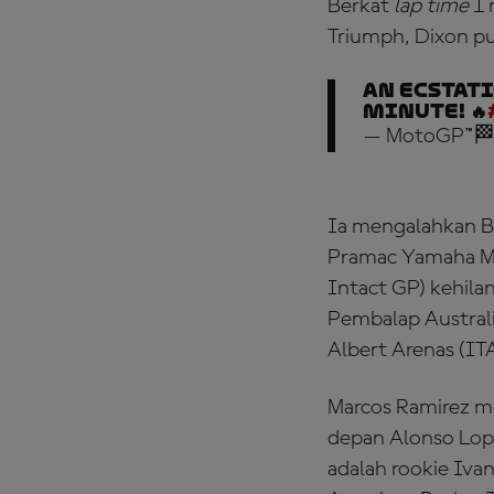
Berkat
lap time
1 
Triumph, Dixon 
An ECSTAT
minute! 🔥
— MotoGP™🏁
Ia mengalahkan Ba
Pramac Yamaha Mo
Intact GP) kehil
Pembalap Australi
Albert Arenas (IT
Marcos Ramirez me
depan Alonso Lop
adalah rookie Iv