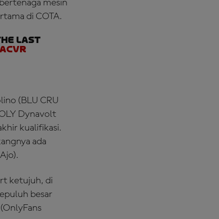
 bertenaga mesin
ertama di COTA.
the last
DACvr
olino (BLU CRU
MOLY Dynavolt
hir kualifikasi.
akangnya ada
Ajo).
t ketujuh, di
epuluh besar
 (OnlyFans