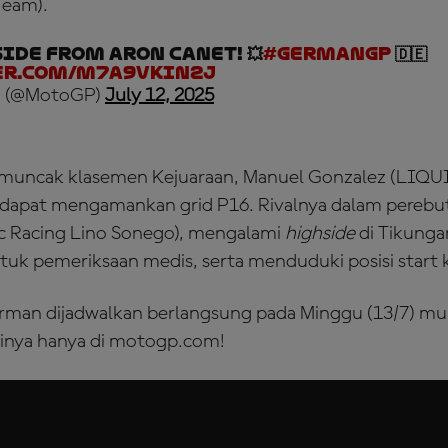
Team).
ide from Aron Canet! 💥
#GermanGP
🇩🇪
er.com/m7A9VkiN2j
 (@MotoGP)
July 12, 2025
emuncak klasemen Kejuaraan, Manuel Gonzalez (LIQ
 dapat mengamankan grid P16. Rivalnya dalam perebuta
ic Racing Lino Sonego), mengalami
highside
di Tikunga
tuk pemeriksaan medis, serta menduduki posisi start 
man dijadwalkan berlangsung pada Minggu (13/7) mul
sinya hanya di motogp.com!