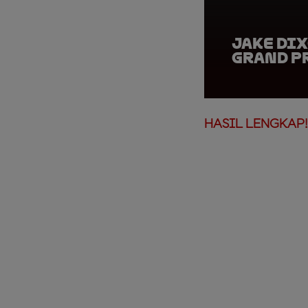
Jake Dix
Grand P
HASIL LENGKAP!