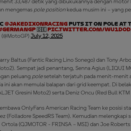
menit 33,487 detik yang dibukukannya dengan motor
pun mengemas
pole position
kedua musim ini – yang p
IC
@jakedixonracing
puts it on POLE at 
#GermanGP
🇩🇪
pic.twitter.com/Wu1Do
 (@MotoGP)
July 12, 2025
rry Baltus (Fantic Racing Lino Sonego) dan Tony Arb
to2). Sempat jadi penantang, Senna Agius (LIQUI 
angan peluang
pole
setelah terjatuh pada menit-menit ak
a ini akan memulai balapan dari grid keempat. Di bel
ALJET Gresini Moto2) serta Deniz Oncu (Red Bull KTM 
mbawa OnlyFans American Racing Team ke posisi star
ez (Folladore SpeedRS Team). Kemudian melengkapi s
an Ortola (QJMOTOR - FRINSA – MSI) dan Joe Roberts