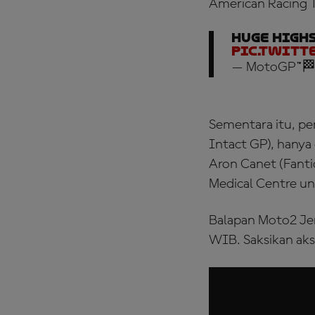
American Racing 
HUGE highs
pic.twitt
— MotoGP™🏁
Sementara itu, p
Intact GP), hanya
Aron Canet (Fant
Medical Centre un
Balapan Moto2 Jer
WIB. Saksikan ak