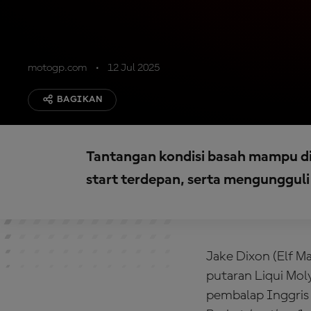
motogp.com
12 Jul 2025
BAGIKAN
Tantangan kondisi basah mampu di
start terdepan, serta mengungguli
Jake Dixon (Elf Ma
putaran Liqui Mol
pembalap Inggris 