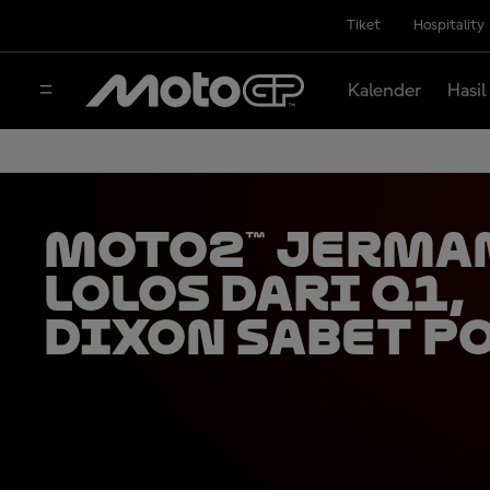
Tiket
Hospitality
Kalender
Hasil
Moto2™ Jerma
Lolos dari Q1,
Dixon Sabet P