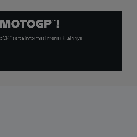
MotoGP™!
GP™ serta informasi menarik lainnya.