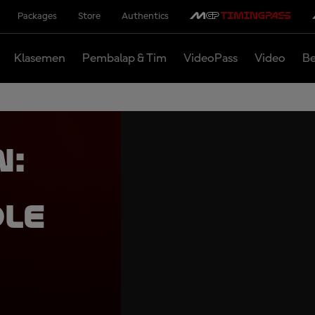
Packages
Store
Authentics
Klasemen
Pembalap & Tim
VideoPass
Video
Be
n:
ole