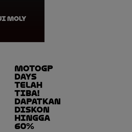
ui Moly
Jake Dixon, ELF Mar
Grand Prix of Ger
MotoGP
DAYS
TELAH
TIBA!
Dapatkan
Diskon
hingga
60%