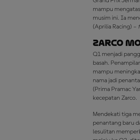
Grand Prix Jerma
mampu mengatasi 
musim ini. Ia men
(Aprilia Racing) –
Zarco Mo
Q1 menjadi pangg
basah. Penampila
mampu meningkatk
nama jadi penanta
(Prima Pramac Ya
kecepatan Zarco.
Mendekati tiga me
penantang baru da
lesulitan memperba