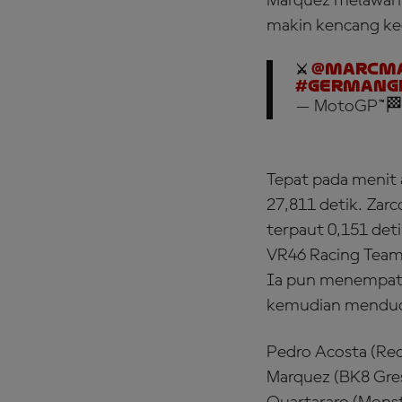
Marquez melawan Z
makin kencang ke
⚔️
@marcma
#GermanG
— MotoGP™🏁
Tepat pada menit
27,811 detik. Za
terpaut 0,151 det
VR46 Racing Team)
Ia pun menempati 
kemudian mendudu
Pedro Acosta (Red
Marquez (BK8 Gres