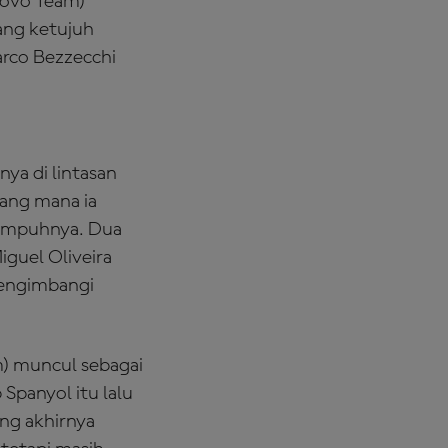
novo Team)
ang ketujuh
arco Bezzecchi
a di lintasan
yang mana ia
tempuhnya. Dua
iguel Oliveira
mengimbangi
m) muncul sebagai
Spanyol itu lalu
ang akhirnya