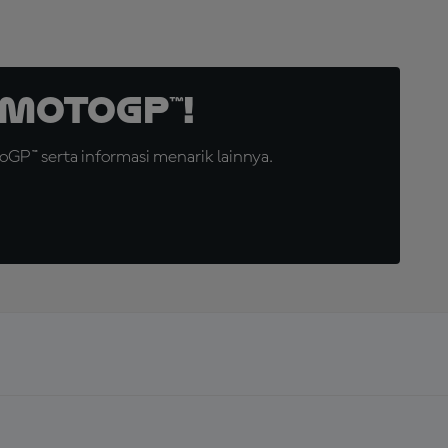
MotoGP™!
GP™ serta informasi menarik lainnya.