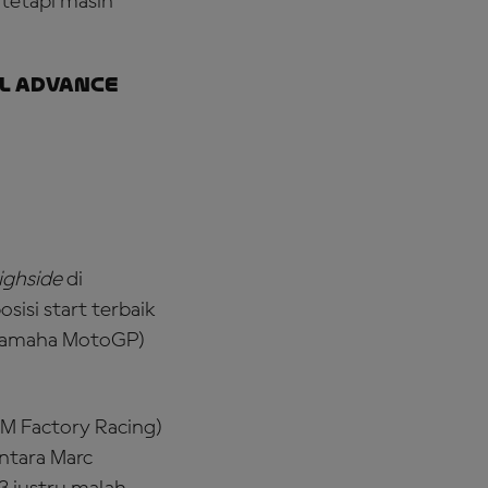
 tetapi masih
l advance
ighside
di
isi start terbaik
c Yamaha MotoGP)
TM Factory Racing)
ntara Marc