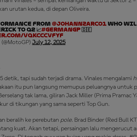
emani Vinales – sempat kehilangan waktu di Sektor 2 –
n urutan kedua, di depan Oliveira.
formance from
@johannzarco1
who wil
ick to Q2 📈
#GermanGP
🇩🇪
er.com/VqkcccvfYf
 (@MotoGP)
July 12, 2025
5
5 detik, tapi sudah terjadi drama. Vinales mengalami
h
akaan itu pun langsung memupus peluangnya untuk pos
. Berselang tak lama, giliran Jack Miller (Prima Prama
kur di tikungan yang sama seperti Top Gun.
an beralih ke perebutan
pole
. Brad Binder (Red Bull K
ntang kuat. Akan tetapi, persaingan lalu mengerucut a