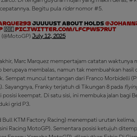
arco. Di tengah guyuran hujan yang makin deras, #9
cepatannya. Begitu pula
rider
nomor #5.
rquez93
juuuust about holds
@johann
P
🇩🇪
pic.twitter.com/LfcPw57ruT
 (@MotoGP)
July 12, 2025
 akhir, Marc Marquez mempertajam catatan waktunya m
rco berupaya membalas, namun tak membuahkan hasil 
ik. Sempat muncul tantangan dari Franco Morbidelli 
. Sayangnya, Franky terjatuh di Tikungan 8 pada
flyin
posisi keempat. Di satu sisi, ini membuka jalan bagi 
ki grid P3.
 Bull KTM Factory Racing) menempati urutan kelima, 
ini Racing MotoGP). Sementara posisi ketujuh ditemp