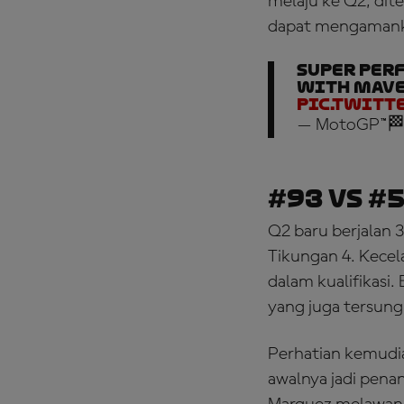
melaju ke Q2, dit
dapat mengamanka
Super per
with Maver
pic.twitt
— MotoGP™🏁
#93 Vs #
Q2 baru berjalan 3
Tikungan 4. Kecel
dalam kualifikasi
yang juga tersung
Perhatian kemudi
awalnya jadi pena