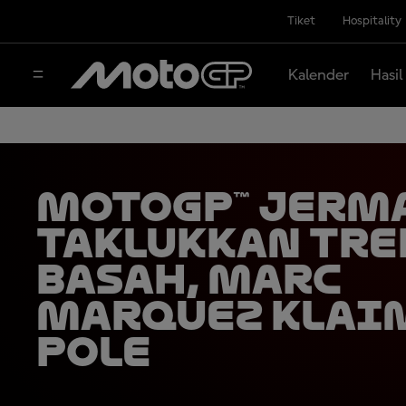
Tiket
Hospitality
Kalender
Hasil
MotoGP™ Jerm
Taklukkan Tre
Basah, Marc
Marquez Klai
Pole