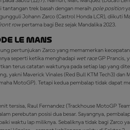
n pada Sabtu (12/7). Namun, Marc Marquez (Ducati Le
tantangan trek basah dengan meraih
pole position
y
gungguli Johann Zarco (Castrol Honda LCR), diikuti M
front row
pertama bagi Bez sejak Mandalika 2023.
de Le Mans
ung pertunjukan Zarco yang memamerkan kecepatanny
nnya seperti ketika menghadapi
wet race
GP Prancis, 
an terus catatan waktunya pada setiap lap yang di
ng, yakni Maverick Vinales (Red Bull KTM Tech3) dan M
maha MotoGP). Tetapi kedua pembalap tidak dapat 
nit tersisa, Raul Fernandez (Trackhouse MotoGP Tea
lam perebutan posisi dua besar. Sayangnya, pembalap 
iki waktu lap miliknya. Sebaliknya tidak bagi Zarco y