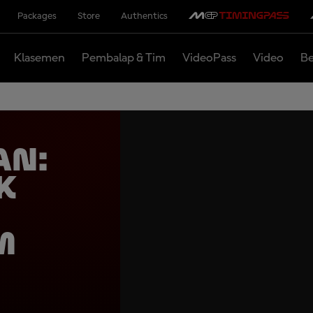
Packages
Store
Authentics
Klasemen
Pembalap & Tim
VideoPass
Video
Be
an:
k
m