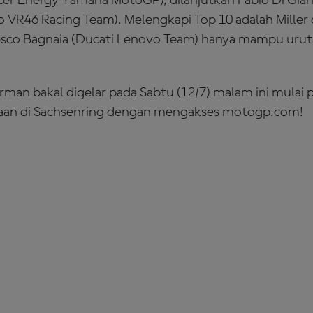
ter Energy Yamaha MotoGP), dilanjutkan Fabio Di Gia
 VR46 Racing Team). Melengkapi Top 10 adalah Miller 
sco Bagnaia (Ducati Lenovo Team) hanya mampu urut
man bakal digelar pada Sabtu (12/7) malam ini mulai 
aan di Sachsenring dengan mengakses motogp.com!