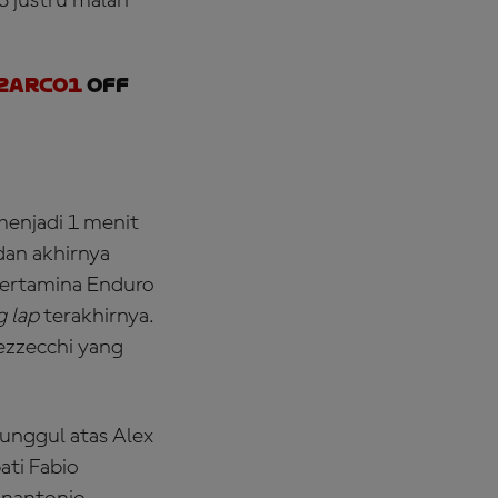
3 justru malah
zarco1
off
enjadi 1 menit
dan akhirnya
(Pertamina Enduro
g lap
terakhirnya.
Bezzecchi yang
unggul atas Alex
ati Fabio