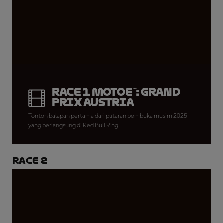
Race 1 MotoE™: Grand
Prix Austria
Tonton balapan pertama dari putaran pembuka musim 2025
yang berlangsung di Red Bull Ring.
Race 2