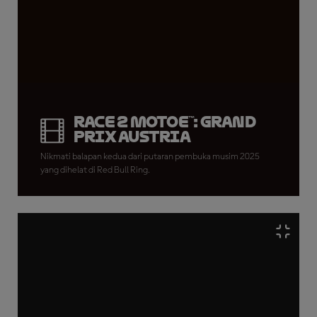
Race 2 MotoE™: Grand
Prix Austria
Nikmati balapan kedua dari putaran pembuka musim 2025
yang dihelat di Red Bull Ring.