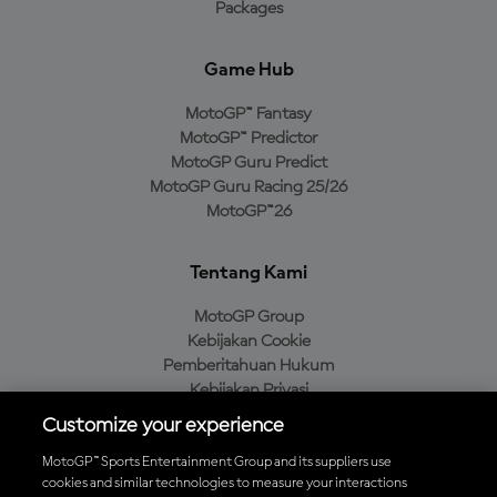
Packages
Game Hub
MotoGP™ Fantasy
MotoGP™ Predictor
MotoGP Guru Predict
MotoGP Guru Racing 25/26
MotoGP™26
Tentang Kami
MotoGP Group
Kebijakan Cookie
Pemberitahuan Hukum
Kebijakan Privasi
Kebijakan Pembelian
Customize your experience
MotoGP™ Sports Entertainment Group and its suppliers use
cookies and similar technologies to measure your interactions