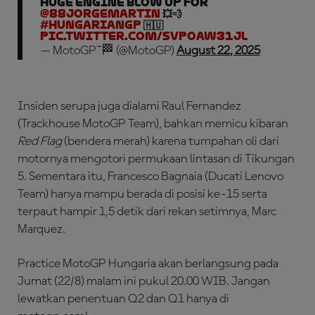
HUGE engine blow up for
@88jorgemartin
💥💨
#HungarianGP
🇭🇺
pic.twitter.com/sVpOaw31jL
— MotoGP™🏁 (@MotoGP)
August 22, 2025
Insiden serupa juga dialami Raul Fernandez
(Trackhouse MotoGP Team), bahkan memicu kibaran
Red Flag
(bendera merah) karena tumpahan oli dari
motornya mengotori permukaan lintasan di Tikungan
5. Sementara itu, Francesco Bagnaia (Ducati Lenovo
Team) hanya mampu berada di posisi ke-15 serta
terpaut hampir 1,5 detik dari rekan setimnya, Marc
Marquez.
Practice MotoGP Hungaria akan berlangsung pada
Jumat (22/8) malam ini pukul 20.00 WIB. Jangan
lewatkan penentuan Q2 dan Q1 hanya di