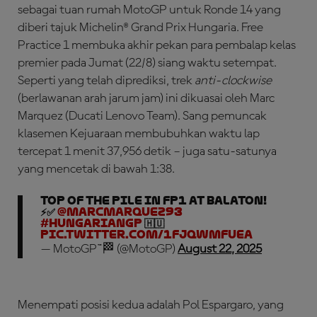
sebagai tuan rumah MotoGP untuk Ronde 14 yang
diberi tajuk Michelin® Grand Prix Hungaria. Free
Practice 1 membuka akhir pekan para pembalap kelas
premier pada Jumat (22/8) siang waktu setempat.
Seperti yang telah diprediksi, trek ­
anti-clockwise
(berlawanan arah jarum jam) ini dikuasai oleh Marc
Marquez (Ducati Lenovo Team). Sang pemuncak
klasemen Kejuaraan membubuhkan waktu lap
tercepat 1 menit 37,956 detik – juga satu-satunya
yang mencetak di bawah 1:38.
Top of the pile in FP1 at Balaton!
⚡✅
@marcmarquez93
#HungarianGP
🇭🇺
pic.twitter.com/1fJQwmFuEa
— MotoGP™🏁 (@MotoGP)
August 22, 2025
Menempati posisi kedua adalah Pol Espargaro, yang