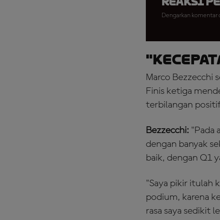
Reaksi P
Dengarkan komentar da
"Kecepat
Marco Bezzecchi s
Finis ketiga mend
terbilangan posit
Bezzecchi:
"Pada a
dengan banyak sek
baik, dengan Q1 y
"Saya pikir itula
podium, karena ke
rasa saya sedikit 