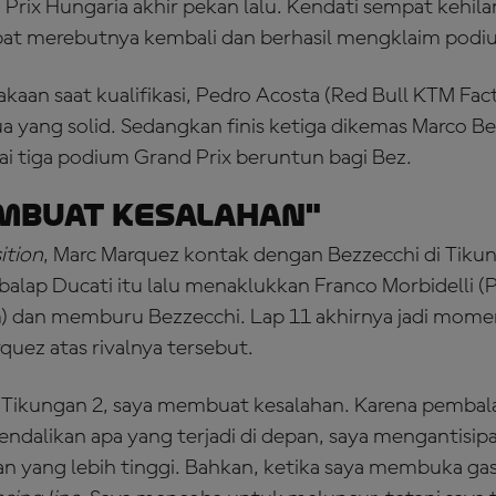
 Prix Hungaria akhir pekan lalu. Kendati sempat kehila
at merebutnya kembali dan berhasil mengklaim podiu
akaan saat kualifikasi, Pedro Acosta (Red Bull KTM Fac
a yang solid. Sedangkan finis ketiga dikemas Marco Bez
i tiga podium Grand Prix beruntun bagi Bez.
mbuat Kesalahan"
ition
, Marc Marquez kontak dengan Bezzecchi di Tikun
mbalap Ducati itu lalu menaklukkan Franco Morbidelli 
) dan memburu Bezzecchi. Lap 11 akhirnya jadi mom
quez atas rivalnya tersebut.
 Tikungan 2, saya membuat kesalahan. Karena pembala
ndalikan apa yang terjadi di depan, saya mengantisipas
n yang lebih tinggi. Bahkan, ketika saya membuka gas,