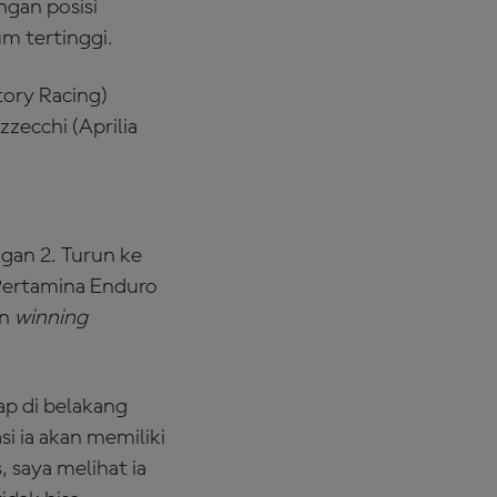
ngan posisi
m tertinggi.
tory Racing)
zecchi (Aprilia
gan 2. Turun ke
(Pertamina Enduro
en
winning
p di belakang
i ia akan memiliki
 saya melihat ia