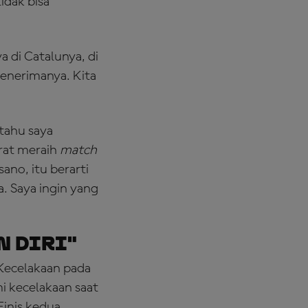
idak bisa
a di Catalunya, di
menerimanya. Kita
tahu saya
srat meraih
match
ano, itu berarti
. Saya ingin yang
n Diri"
Kecelakaan pada
i kecelakaan saat
inis kedua,