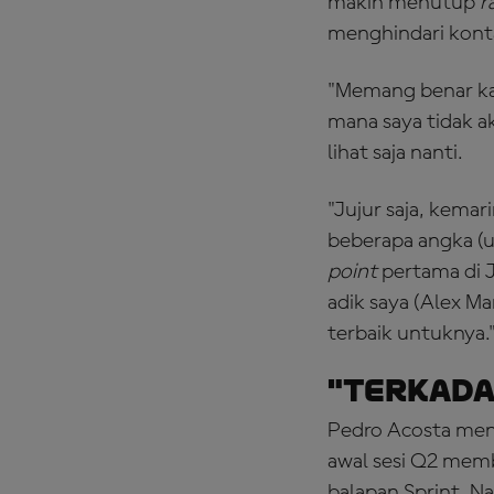
makin menutup
r
menghindari kont
"Memang benar kami
mana saya tidak a
lihat saja nanti.
"Jujur saja, kema
beberapa angka (u
point
pertama di J
adik saya (Alex M
terbaik untuknya.
"Terkada
Pedro Acosta men
awal sesi Q2 memb
balapan Sprint. N