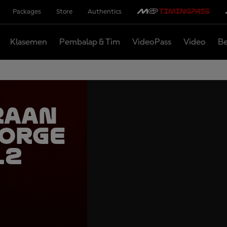
Packages
Store
Authentics
Klasemen
Pembalap & Tim
VideoPass
Video
Be
raan
Jorge
12