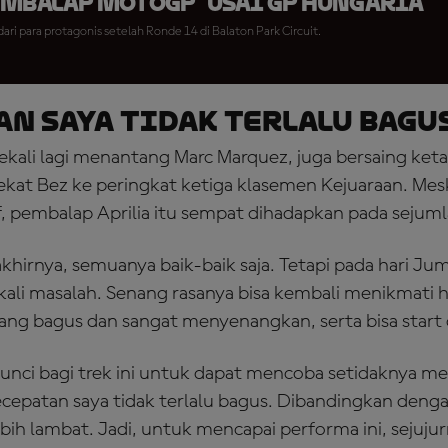
embalap MotoGP™ Usai GP Hungaria
ri para protagonis setelah Ronde 14 di Balaton Park Circuit.
an Saya Tidak Terlalu Bagu
ekali lagi menantang Marc Marquez, juga bersaing ket
ekat Bez ke peringkat ketiga klasemen Kejuaraan. Mesk
if, pembalap Aprilia itu sempat dihadapkan pada sejum
khirnya, semuanya baik-baik saja. Tetapi pada hari J
ali masalah. Senang rasanya bisa kembali menikmati h
ang bagus dan sangat menyenangkan, serta bisa start d
h kunci bagi trek ini untuk dapat mencoba setidaknya
cepatan saya tidak terlalu bagus. Dibandingkan denga
lebih lambat. Jadi, untuk mencapai performa ini, sejuju