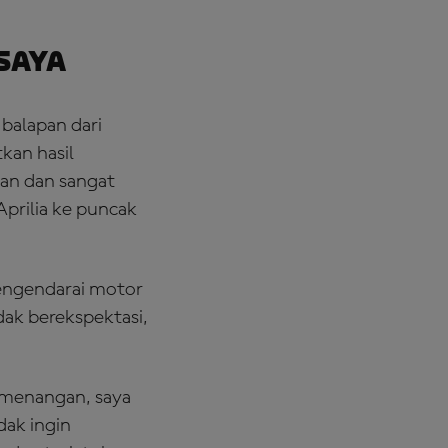
Saya
 balapan dari
kan hasil
man dan sangat
prilia ke puncak
mengendarai motor
idak berekspektasi,
emenangan, saya
dak ingin