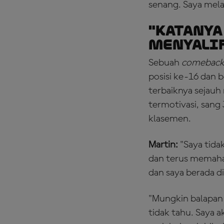
senang. Saya melak
"Katanya
Menyalip
Sebuah
comebac
posisi ke-16 dan 
terbaiknya sejauh
termotivasi, sang
klasemen.
Martin:
"Saya tida
dan terus memahami
dan saya berada d
"Mungkin balapan
tidak tahu. Saya 