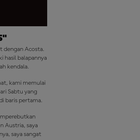
s"
at dengan Acosta.
i hasil balapannya
lah kendala.
umat, kami memulai
ari Sabtu yang
i baris pertama.
 memperebutkan
n Austria, saya
rnya, saya sangat