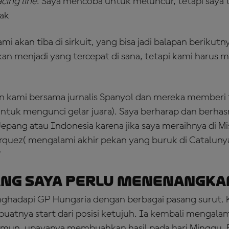
acing line
. Saya mencoba untuk meluncur, tetapi saya t
ak
 akan tiba di sirkuit, yang bisa jadi balapan berikutny
kan menjadi yang tercepat di sana, tetapi kami harus 
rin kami bersama jurnalis Spanyol dan mereka memberi 
ntuk mengunci gelar juara). Saya berharap dan berha
epang atau Indonesia karena jika saya meraihnya di Mis
arquez( mengalami akhir pekan yang buruk di Catalunya
"
ng Saya Perlu Menenangka
ghadapi GP Hungaria dengan berbagai pasang surut. 
uatnya start dari posisi ketujuh. Ia kembali mengalam
amun, upayanya membuahkan hasil pada hari Minggu. F