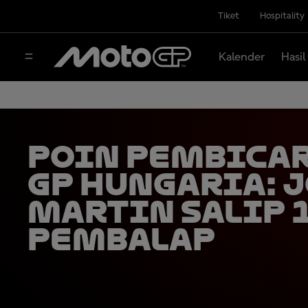
Tiket
Hospitality
Kalender
Hasil
Poin Pembica
GP Hungaria: 
Martin Salip 
Pembalap