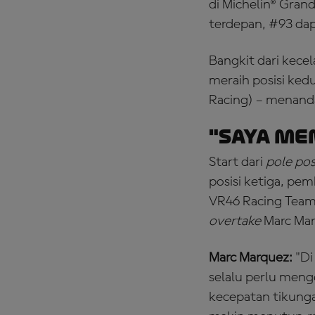
di Michelin® Grand
terdepan, #93 dap
Bangkit dari kecel
meraih posisi kedu
Racing) – menanda
"Saya Me
Start dari
pole pos
posisi ketiga, pe
VR46 Racing Team
overtake
Marc Mar
Marc Marquez:
"Di
selalu perlu menge
kecepatan tikunga