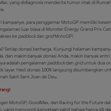
 Max, yang didiagnosis menderita tumor otak di Rumah
na.
ari kampanye, para penggemar MotoGP memiliki kese
alaman luar biasa di Monster Energy Grand Prix Cat
 akses ke
paddock
dan
grid
MotoGP!
a? Setiap donasi berharga. Kunjungi halaman kampan
a, dan makin banyak donasi Anda, makin banyak entri
nya adalah pengalaman
paddock
dan
grid
untuk dua o
alik layar. Hasil donasi 100% langsung disumbangkan u
mah Sakit Sant Joan de Deu.
rang!
an MotoGP, GoodMax, dan Racing for the Future dalam
i, yang menyoroti kenyataan pahit bahwa hanya 4% da