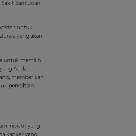
 Sakit Sant Joan
mpatan untuk
alunya yang akan
ye untuk memilih
 yang Anda
rang, memberikan
ntuk
penelitian
 inisiatif yang
na kanker yang