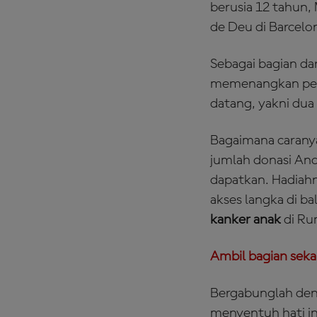
berusia 12 tahun,
de Deu di Barcelo
Sebagai bagian d
memenangkan peng
datang, yakni dua
Bagaimana carany
jumlah donasi And
dapatkan. Hadiah
akses langka di b
kanker anak
di Ru
Ambil bagian seka
Bergabunglah deng
menyentuh hati in