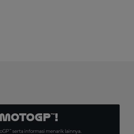
LANGGANAN
SEKARANG!
MotoGP™!
GP™ serta informasi menarik lainnya.