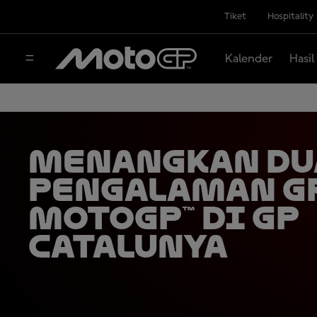
Tiket
Hospitality
Kalender
Hasil
Menangkan Du
Pengalaman G
MotoGP™ di GP
Catalunya