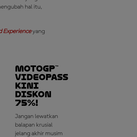
engubah hal itu,
d Experience
yang
MotoGP™
VideoPass
Kini
Diskon
75%!
Jangan lewatkan
balapan krusial
jelang akhir musim